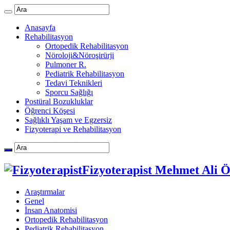
Anasayfa
Rehabilitasyon
Ortopedik Rehabilitasyon
Nöroloji&Nöroşirürji
Pulmoner R.
Pediatrik Rehabilitasyon
Tedavi Teknikleri
Sporcu Sağlığı
Postüral Bozukluklar
Öğrenci Köşesi
Sağlıklı Yaşam ve Egzersiz
Fizyoterapi ve Rehabilitasyon
Fizyoterapist Mehmet Ali 
Araştırmalar
Genel
İnsan Anatomisi
Ortopedik Rehabilitasyon
Pediatrik Rehabilitasyon