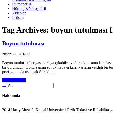
Pulmoner R.
Nöroloji&Nöroşirürji
Videolar
İletişim
Tag Archives:
boyun tutulması f
Boyun tutulması
Nisan 22, 2014
0
Boyun tutulması her yaşta ortaya çıkabilen ve birçok insanın karşılaş
bir durumdur. Çoğu zaman soğuk havaya karşı kasların verdiği bir tepki
pozisyonunda uyumak Sürekli …
Devamını Oku
Hakkımda
2014 Hatay Mustafa Kemal Üniversitesi Fizik Tedavi ve Rehabilitasy