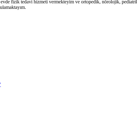
vde fizik tedavi hizmeti vermekteyim ve ortopedik, nörolojik, pediatri
ygulamaktayım.
?