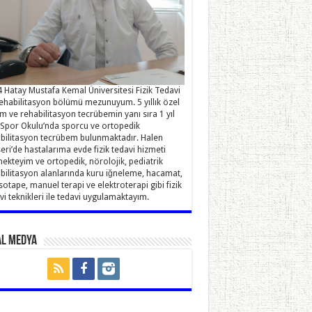
 Hatay Mustafa Kemal Üniversitesi Fizik Tedavi
ehabilitasyon bölümü mezunuyum. 5 yıllık özel
im ve rehabilitasyon tecrübemin yanı sıra 1 yıl
Spor Okulu’nda sporcu ve ortopedik
bilitasyon tecrübem bulunmaktadır. Halen
eri’de hastalarıma evde fizik tedavi hizmeti
ekteyim ve ortopedik, nörolojik, pediatrik
bilitasyon alanlarında kuru iğneleme, hacamat,
sotape, manuel terapi ve elektroterapi gibi fizik
vi teknikleri ile tedavi uygulamaktayım.
al Medya