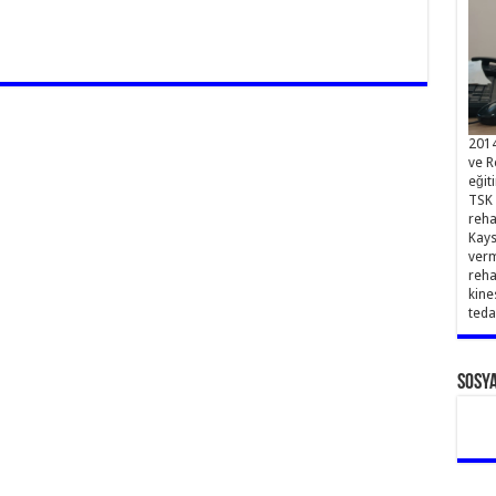
2014
ve R
eğit
TSK 
reha
Kays
verm
reha
kine
teda
Sosy