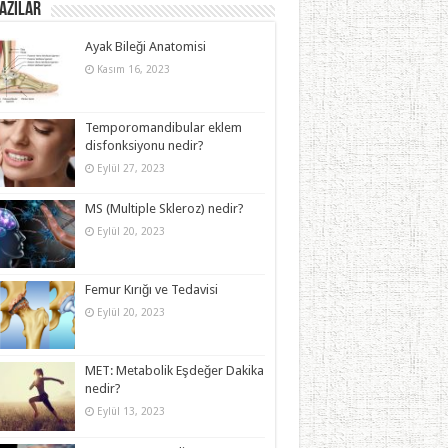
azılar
Ayak Bileği Anatomisi
Kasım 16, 2023
Temporomandibular eklem
disfonksiyonu nedir?
Eylül 27, 2023
MS (Multiple Skleroz) nedir?
Eylül 20, 2023
Femur Kırığı ve Tedavisi
Eylül 20, 2023
MET: Metabolik Eşdeğer Dakika
nedir?
Eylül 13, 2023