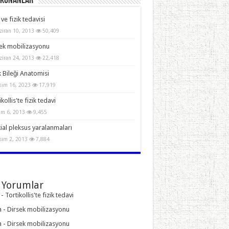
Okunanlar
 ve fizik tedavisi
ziran 10, 2013
50,409
ek mobilizasyonu
ziran 24, 2013
22,418
 Bileği Anatomisi
sım 16, 2023
17,919
kollis'te fizik tedavi
im 6, 2013
9,455
ial pleksus yaralanmaları
sım 2, 2013
7,884
 Yorumlar
-
Tortikollis'te fizik tedavi
n
-
Dirsek mobilizasyonu
n
-
Dirsek mobilizasyonu