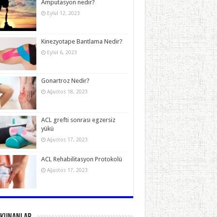
Amputasyon nedir?
Eylül 12, 2023
Kinezyotape Bantlama Nedir?
Eylül 6, 2023
Gonartroz Nedir?
Ağustos 18, 2023
ACL grefti sonrası egzersiz
yükü
Ağustos 17, 2023
ACL Rehabilitasyon Protokolü
Ağustos 17, 2023