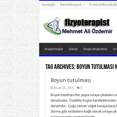
Anasayfa
Rehabilitasyon
Postüral Bozuklukl
Araştırmalar
Genel
İnsan Anatomisi
Or
Tag Archives:
boyun tutulması 
Boyun tutulması
Nisan 22, 2014
0
Boyun tutulması her yaşta ortaya çıkabilen ve 
durumudur. Özellikle boyun hareketlerinden 
durumdur. Çoğu zaman soğuk havaya karşı kas
durma gibi nedenlere bağlı olarak ortaya çıkab
pozisyonunda uyumak Sürekli …