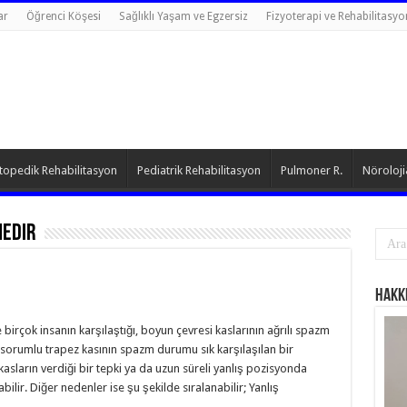
ar
Öğrenci Köşesi
Sağlıklı Yaşam ve Egzersiz
Fizyoterapi ve Rehabilitasyo
topedik Rehabilitasyon
Pediatrik Rehabilitasyon
Pulmoner R.
Nöroloji
nedir
Hakk
birçok insanın karşılaştığı, boyun çevresi kaslarının ağrılı spazm
sorumlu trapez kasının spazm durumu sık karşılaşılan bir
ların verdiği bir tepki ya da uzun süreli yanlış pozisyonda
ilir. Diğer nedenler ise şu şekilde sıralanabilir; Yanlış