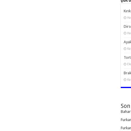
Çok 
Kırık
Ha
Dirs
Ha
Ayak
Ka
Torti
Ek
Brak
Ka
Son
Bahar
Furka
Furka