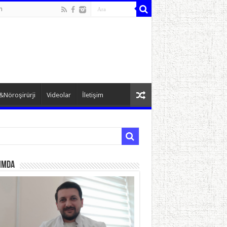
n
&Nöroşirürji
Videolar
İletişim
ımda