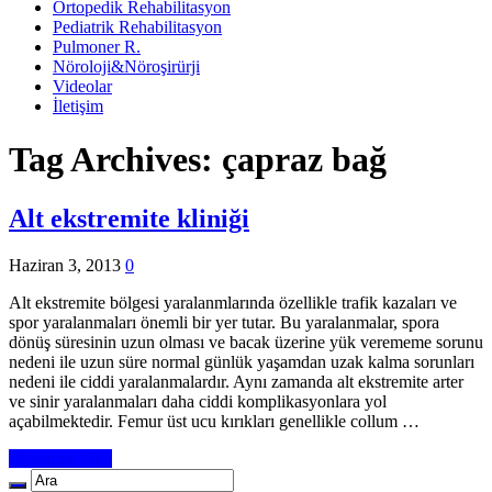
Ortopedik Rehabilitasyon
Pediatrik Rehabilitasyon
Pulmoner R.
Nöroloji&Nöroşirürji
Videolar
İletişim
Tag Archives:
çapraz bağ
Alt ekstremite kliniği
Haziran 3, 2013
0
Alt ekstremite bölgesi yaralanmlarında özellikle trafik kazaları ve
spor yaralanmaları önemli bir yer tutar. Bu yaralanmalar, spora
dönüş süresinin uzun olması ve bacak üzerine yük verememe sorunu
nedeni ile uzun süre normal günlük yaşamdan uzak kalma sorunları
nedeni ile ciddi yaralanmalardır. Aynı zamanda alt ekstremite arter
ve sinir yaralanmaları daha ciddi komplikasyonlara yol
açabilmektedir. Femur üst ucu kırıkları genellikle collum …
Devamını Oku