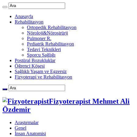
Anasayfa
Rehabilitasyon
Ortopedik Rehabilitasyon
Nöroloji&Nöroşirürji
Pulmoner R.
Pediatrik Rehabilitasyon
Tedavi Teknikleri
Sporcu Sağlığı
Postüral Bozukluklar
Öğrenci Köşesi
Sağlıklı Yaşam ve Egzersiz
Fizyoterapi ve Rehabilitasyon
Fizyoterapist Mehmet Ali
Özdemir
Araştırmalar
Genel
İnsan Anatomisi