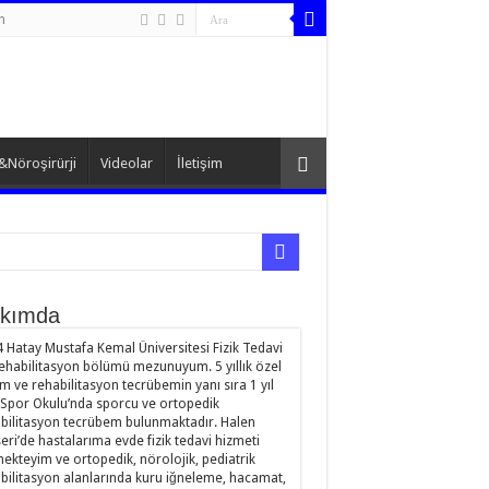
n
&Nöroşirürji
Videolar
İletişim
kımda
 Hatay Mustafa Kemal Üniversitesi Fizik Tedavi
ehabilitasyon bölümü mezunuyum. 5 yıllık özel
im ve rehabilitasyon tecrübemin yanı sıra 1 yıl
Spor Okulu’nda sporcu ve ortopedik
bilitasyon tecrübem bulunmaktadır. Halen
eri’de hastalarıma evde fizik tedavi hizmeti
ekteyim ve ortopedik, nörolojik, pediatrik
bilitasyon alanlarında kuru iğneleme, hacamat,