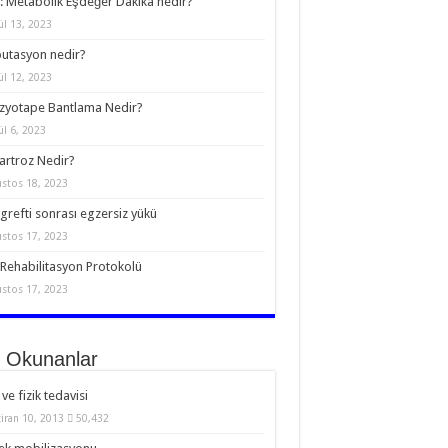
 Metabolik Eşdeğer Dakika nedir?
ül 13, 2023
utasyon nedir?
ül 12, 2023
zyotape Bantlama Nedir?
ül 6, 2023
rtroz Nedir?
stos 18, 2023
grefti sonrası egzersiz yükü
stos 17, 2023
Rehabilitasyon Protokolü
stos 17, 2023
 Okunanlar
 ve fizik tedavisi
iran 10, 2013
50,432