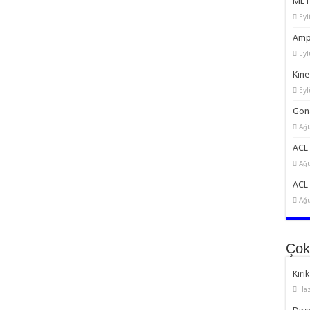
MET:
Eyl
Amp
Eyl
Kine
Eyl
Gona
Ağu
ACL 
Ağu
ACL 
Ağu
Çok
Kırık
Haz