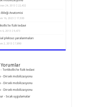
ek mobilizasyonu
iran 24, 2013
22,432
 Bileği Anatomisi
ım 16, 2023
17,930
kollis'te fizik tedavi
m 6, 2013
9,473
ial pleksus yaralanmaları
ım 2, 2013
7,890
 Yorumlar
-
Tortikollis'te fizik tedavi
n
-
Dirsek mobilizasyonu
n
-
Dirsek mobilizasyonu
n
-
Dirsek mobilizasyonu
ur
-
Sıcak uygulamalar