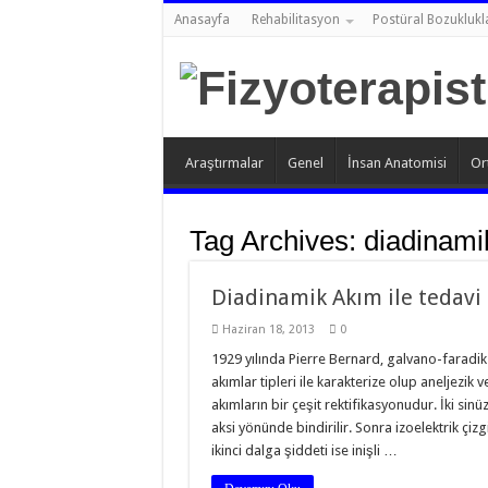
Anasayfa
Rehabilitasyon
Postüral Bozuklukl
Araştırmalar
Genel
İnsan Anatomisi
Or
Tag Archives:
diadinami
Diadinamik Akım ile tedavi
Haziran 18, 2013
0
1929 yılında Pierre Bernard, galvano-faradik 
akımlar tipleri ile karakterize olup aneljezik 
akımların bir çeşit rektifikasyonudur. İki sinüz
aksi yönünde bindirilir. Sonra izoelektrik çizgi
ikinci dalga şiddeti ise inişli …