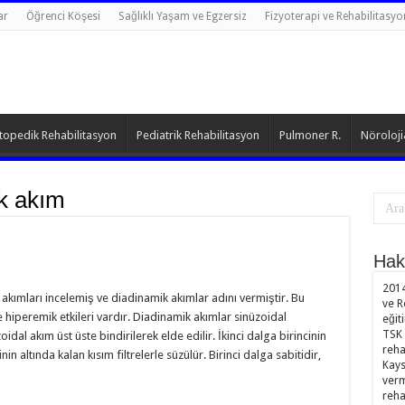
ar
Öğrenci Köşesi
Sağlıklı Yaşam ve Egzersiz
Fizyoterapi ve Rehabilitasyo
topedik Rehabilitasyon
Pediatrik Rehabilitasyon
Pulmoner R.
Nöroloji
k akım
Hak
2014
akımları incelemiş ve diadinamik akımlar adını vermiştir. Bu
ve R
ve hiperemik etkileri vardır. Diadinamik akımlar sinüzoidal
eğit
TSK 
oidal akım üst üste bindirilerek elde edilir. İkinci dalga birincinin
reha
nin altında kalan kısım filtrelerle süzülür. Birinci dalga sabitidir,
Kays
verm
reha