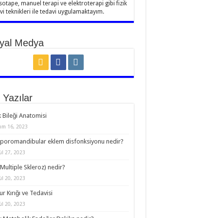
sotape, manuel terapi ve elektroterapi gibi fizik
vi teknikleri ile tedavi uygulamaktayım.
yal Medya
 Yazılar
 Bileği Anatomisi
ım 16, 2023
oromandibular eklem disfonksiyonu nedir?
ül 27, 2023
Multiple Skleroz) nedir?
ül 20, 2023
r Kırığı ve Tedavisi
ül 20, 2023