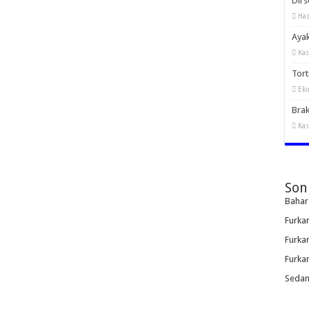
Dirs
Haz
Ayak
Kas
Torti
Eki
Brak
Kas
Son
Bahar
Furka
Furka
Furka
Sedan