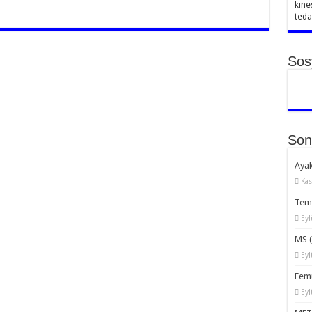
kine
teda
Sos
Son
Ayak
Kas
Temp
Eyl
MS (
Eyl
Femu
Eyl