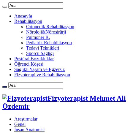
Anasayfa
Rehabilitasyon
Ortopedik Rehabilitasyon
Nöroloji&Nöroşirürji
Pulmoner R.
Pediatrik Rehabilitasyon
Tedavi Teknikleri
Sporcu Sağlığı
Postüral Bozukluklar
Öğrenci Köşesi
Sağlıklı Yaşam ve Egzersiz
Fizyoterapi ve Rehabilitasyon
Fizyoterapist Mehmet Ali
Özdemir
Araştırmalar
Genel
İnsan Anatomisi