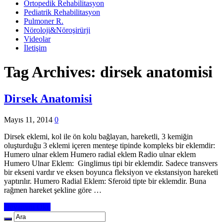
Ortopedik Rehabilitasyon
Pediatrik Rehabilitasyon
Pulmoner R.
Nöroloji&Nöroşirürji
Videolar
İletişim
Tag Archives:
dirsek anatomisi
Dirsek Anatomisi
Mayıs 11, 2014
0
Dirsek eklemi, kol ile ön kolu bağlayan, hareketli, 3 kemiğin
oluşturduğu 3 eklemi içeren menteşe tipinde kompleks bir eklemdir:
Humero ulnar eklem Humero radial eklem Radio ulnar eklem
Humero Ulnar Eklem: Ginglimus tipi bir eklemdir. Sadece transvers
bir ekseni vardır ve eksen boyunca fleksiyon ve ekstansiyon hareketi
yaptırılır. Humero Radial Eklem: Sferoid tipte bir eklemdir. Buna
rağmen hareket şekline göre …
Devamını Oku