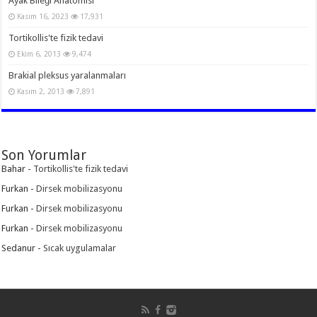
Ayak Bileği Anatomisi
Kasım 16, 2023
17,931
Tortikollis'te fizik tedavi
Ekim 6, 2013
9,474
Brakial pleksus yaralanmaları
Kasım 2, 2013
7,891
Son Yorumlar
Bahar
-
Tortikollis'te fizik tedavi
Furkan
-
Dirsek mobilizasyonu
Furkan
-
Dirsek mobilizasyonu
Furkan
-
Dirsek mobilizasyonu
Sedanur
-
Sıcak uygulamalar