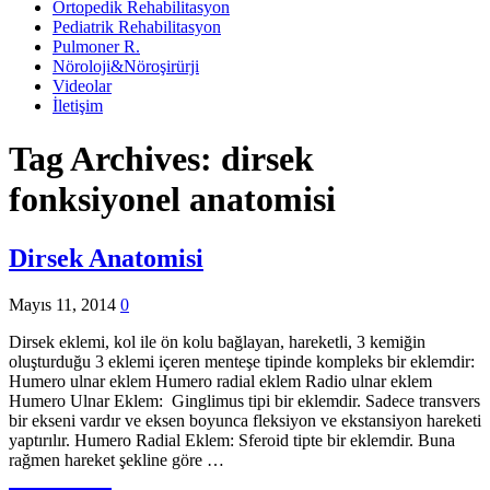
Ortopedik Rehabilitasyon
Pediatrik Rehabilitasyon
Pulmoner R.
Nöroloji&Nöroşirürji
Videolar
İletişim
Tag Archives:
dirsek
fonksiyonel anatomisi
Dirsek Anatomisi
Mayıs 11, 2014
0
Dirsek eklemi, kol ile ön kolu bağlayan, hareketli, 3 kemiğin
oluşturduğu 3 eklemi içeren menteşe tipinde kompleks bir eklemdir:
Humero ulnar eklem Humero radial eklem Radio ulnar eklem
Humero Ulnar Eklem: Ginglimus tipi bir eklemdir. Sadece transvers
bir ekseni vardır ve eksen boyunca fleksiyon ve ekstansiyon hareketi
yaptırılır. Humero Radial Eklem: Sferoid tipte bir eklemdir. Buna
rağmen hareket şekline göre …