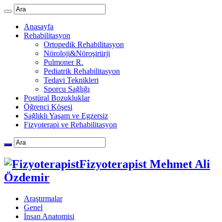
Anasayfa
Rehabilitasyon
Ortopedik Rehabilitasyon
Nöroloji&Nöroşirürji
Pulmoner R.
Pediatrik Rehabilitasyon
Tedavi Teknikleri
Sporcu Sağlığı
Postüral Bozukluklar
Öğrenci Köşesi
Sağlıklı Yaşam ve Egzersiz
Fizyoterapi ve Rehabilitasyon
Fizyoterapist Mehmet Ali
Özdemir
Araştırmalar
Genel
İnsan Anatomisi