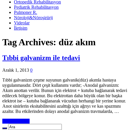
Ortopedik Rehabilitasyon
Pediatrik Rehabilitasyon
Pulmoner R.
Nöroloji&Nöroşirürji
Videolar
İletişim
Tag Archives:
düz akım
Tıbbi galvanizm ile tedavi
Aralık 1, 2013
0
Tıbbi galvanizm çeşme suyunun galvanik(düz) akımla hastaya
uygulanmasıdır. Dört çeşit kullanımı vardır; -Anodal galvanizm:
Akım anottan verilir. Bunun için elektrot + kutuba bağlanarak tedavi
edilecek bölgeye konur. Bu elektrottan daha büyük olan bir başka
elektrot ise – kutuba bağlanarak vücudun herhangi bir yerine konur.
Anot sinirlerin eksitabilitesini azalttığı için ağrıyı ve kas spazmını
azaltır. Bu etkilerinden dolayı anodal galvanizm travmalarda, …
Devamını Oku