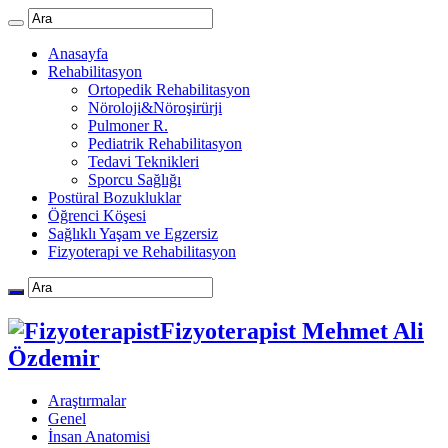
Anasayfa
Rehabilitasyon
Ortopedik Rehabilitasyon
Nöroloji&Nöroşirürji
Pulmoner R.
Pediatrik Rehabilitasyon
Tedavi Teknikleri
Sporcu Sağlığı
Postüral Bozukluklar
Öğrenci Köşesi
Sağlıklı Yaşam ve Egzersiz
Fizyoterapi ve Rehabilitasyon
Fizyoterapist Mehmet Ali
Özdemir
Araştırmalar
Genel
İnsan Anatomisi