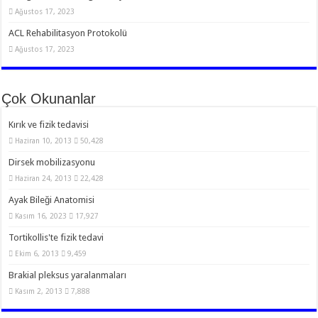
Ağustos 17, 2023
ACL Rehabilitasyon Protokolü
Ağustos 17, 2023
Çok Okunanlar
Kırık ve fizik tedavisi
Haziran 10, 2013
50,428
Dirsek mobilizasyonu
Haziran 24, 2013
22,428
Ayak Bileği Anatomisi
Kasım 16, 2023
17,927
Tortikollis'te fizik tedavi
Ekim 6, 2013
9,459
Brakial pleksus yaralanmaları
Kasım 2, 2013
7,888