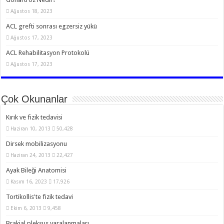
Ağustos 18, 2023
ACL grefti sonrası egzersiz yükü
Ağustos 17, 2023
ACL Rehabilitasyon Protokolü
Ağustos 17, 2023
Çok Okunanlar
Kırık ve fizik tedavisi
Haziran 10, 2013
50,428
Dirsek mobilizasyonu
Haziran 24, 2013
22,427
Ayak Bileği Anatomisi
Kasım 16, 2023
17,926
Tortikollis'te fizik tedavi
Ekim 6, 2013
9,458
Brakial pleksus yaralanmaları