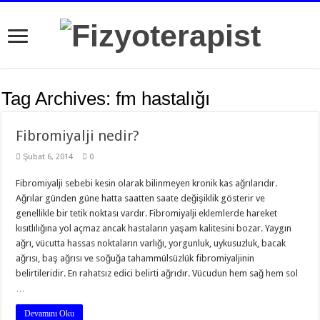
Tag Archives:
fm hastalığı
Fibromiyalji nedir?
Şubat 6, 2014
0
Fibromiyalji sebebi kesin olarak bilinmeyen kronik kas ağrılarıdır.
Ağrılar günden güne hatta saatten saate değişiklik gösterir ve
genellikle bir tetik noktası vardır. Fibromiyalji eklemlerde hareket
kısıtlılığına yol açmaz ancak hastaların yaşam kalitesini bozar. Yaygın
ağrı, vücutta hassas noktaların varlığı, yorgunluk, uykusuzluk, bacak
ağrısı, baş ağrısı ve soğuğa tahammülsüzlük fibromiyaljinin
belirtileridir. En rahatsız edici belirti ağrıdır. Vücudun hem sağ hem sol
…
Devamını Oku