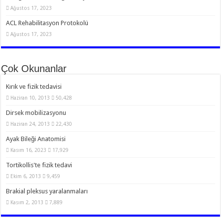
Ağustos 17, 2023
ACL Rehabilitasyon Protokolü
Ağustos 17, 2023
Çok Okunanlar
Kırık ve fizik tedavisi
Haziran 10, 2013
50,428
Dirsek mobilizasyonu
Haziran 24, 2013
22,430
Ayak Bileği Anatomisi
Kasım 16, 2023
17,929
Tortikollis'te fizik tedavi
Ekim 6, 2013
9,459
Brakial pleksus yaralanmaları
Kasım 2, 2013
7,889