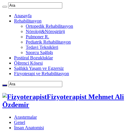
Anasayfa
Rehabilitasyon
Ortopedik Rehabilitasyon
Nöroloji&Nöroşirürji
Pulmoner R.
Pediatrik Rehabilitasyon
Tedavi Teknikleri
Sporcu Sağlığı
Postüral Bozukluklar
Öğrenci Köşesi
Sağlıklı Yaşam ve Egzersiz
Fizyoterapi ve Rehabilitasyon
Fizyoterapist Mehmet Ali
Özdemir
Araştırmalar
Genel
İnsan Anatomisi