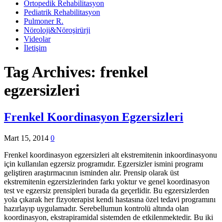
Ortopedik Rehabilitasyon
Pediatrik Rehabilitasyon
Pulmoner R.
Nöroloji&Nöroşirürji
Videolar
İletişim
Tag Archives:
frenkel
egzersizleri
Frenkel Koordinasyon Egzersizleri
Mart 15, 2014
0
Frenkel koordinasyon egzersizleri alt ekstremitenin inkoordinasyonu
için kullanılan egzersiz programıdır. Egzersizler ismini programı
geliştiren araştırmacının isminden alır. Prensip olarak üst
ekstremitenin egzersizlerinden farkı yoktur ve genel koordinasyon
test ve egzersiz prensipleri burada da geçerlidir. Bu egzersizlerden
yola çıkarak her fizyoterapist kendi hastasına özel tedavi programını
hazırlayıp uygulamadır. Serebellumun kontrolü altında olan
koordinasyon, ekstrapiramidal sistemden de etkilenmektedir. Bu iki