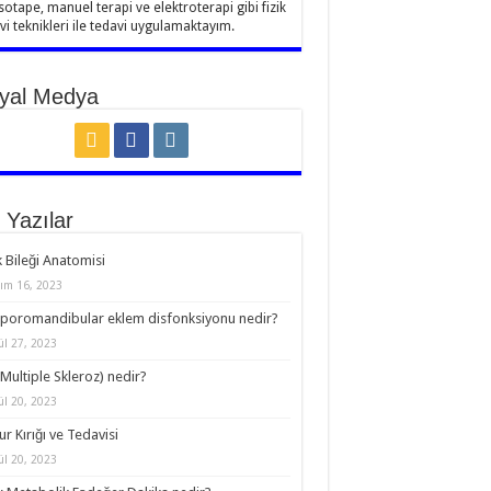
sotape, manuel terapi ve elektroterapi gibi fizik
vi teknikleri ile tedavi uygulamaktayım.
yal Medya
 Yazılar
 Bileği Anatomisi
ım 16, 2023
oromandibular eklem disfonksiyonu nedir?
ül 27, 2023
Multiple Skleroz) nedir?
ül 20, 2023
r Kırığı ve Tedavisi
ül 20, 2023