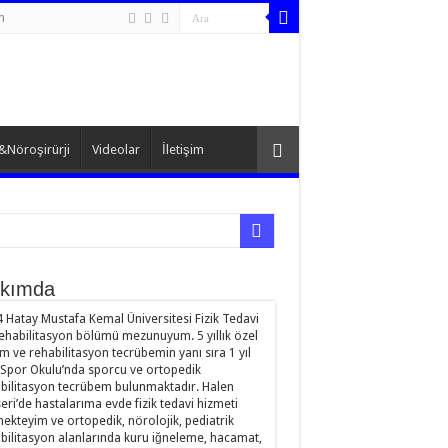
n
&Nöroşirürji
Videolar
İletişim
kımda
 Hatay Mustafa Kemal Üniversitesi Fizik Tedavi
ehabilitasyon bölümü mezunuyum. 5 yıllık özel
im ve rehabilitasyon tecrübemin yanı sıra 1 yıl
Spor Okulu’nda sporcu ve ortopedik
bilitasyon tecrübem bulunmaktadır. Halen
eri’de hastalarıma evde fizik tedavi hizmeti
ekteyim ve ortopedik, nörolojik, pediatrik
bilitasyon alanlarında kuru iğneleme, hacamat,