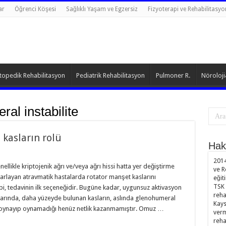
ar
Öğrenci Köşesi
Sağlıklı Yaşam ve Egzersiz
Fizyoterapi ve Rehabilitasyo
topedik Rehabilitasyon
Pediatrik Rehabilitasyon
Pulmoner R.
Nöroloji
al instabilite
kasların rolü
Hak
2014
llikle kriptojenik ağrı ve/veya ağrı hissi hatta yer değiştirme
ve R
rarlayan atravmatik hastalarda rotator manşet kaslarını
eğit
TSK 
i, tedavinin ilk seçeneğidir. Bugüne kadar, uygunsuz aktivasyon
reha
arında, daha yüzeyde bulunan kasların, aslında glenohumeral
Kays
rol oynayıp oynamadığı henüz netlik kazanmamıştır. Omuz …
verm
reha