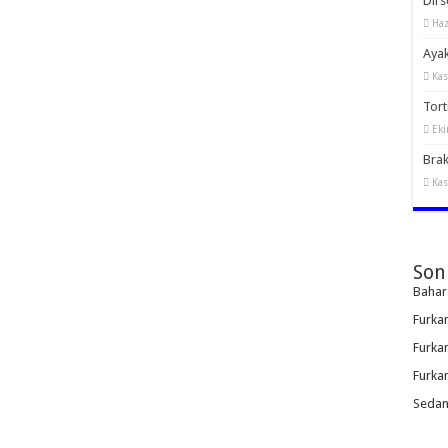
Dirs
Haz
Ayak
Kas
Torti
Eki
Brak
Kas
Son
Bahar
Furka
Furka
Furka
Sedan