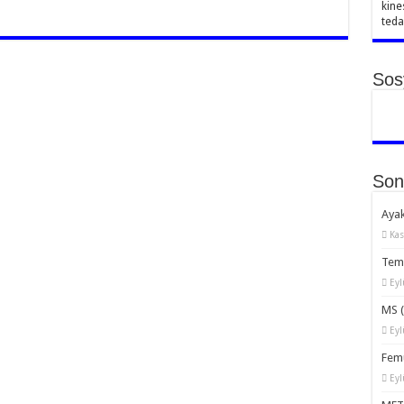
kine
teda
Sos
Son
Ayak
Kas
Temp
Eyl
MS (
Eyl
Femu
Eyl