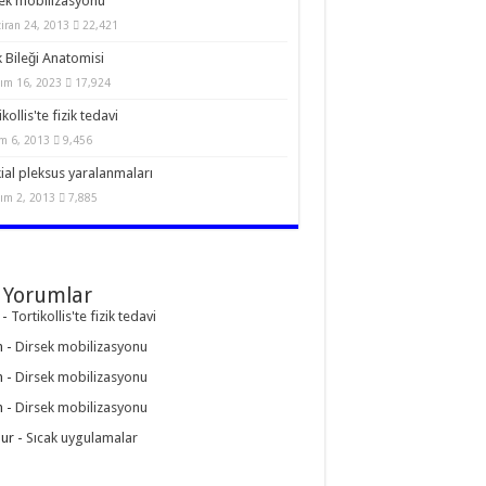
ek mobilizasyonu
iran 24, 2013
22,421
 Bileği Anatomisi
ım 16, 2023
17,924
kollis'te fizik tedavi
m 6, 2013
9,456
ial pleksus yaralanmaları
ım 2, 2013
7,885
 Yorumlar
-
Tortikollis'te fizik tedavi
n
-
Dirsek mobilizasyonu
n
-
Dirsek mobilizasyonu
n
-
Dirsek mobilizasyonu
ur
-
Sıcak uygulamalar