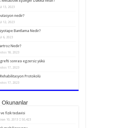
 Metabolik Eşdeğer Dakika nedir?
ül 13, 2023
utasyon nedir?
ül 12, 2023
zyotape Bantlama Nedir?
ül 6, 2023
rtroz Nedir?
stos 18, 2023
grefti sonrası egzersiz yükü
stos 17, 2023
Rehabilitasyon Protokolü
stos 17, 2023
 Okunanlar
 ve fizik tedavisi
iran 10, 2013
50,423