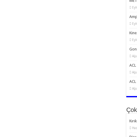
MET:
Eyl
Amp
Eyl
Kine
Eyl
Gona
Ağu
ACL 
Ağu
ACL 
Ağu
Çok
Kırık
Haz