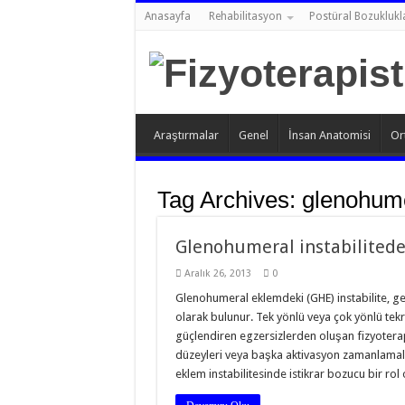
Anasayfa
Rehabilitasyon
Postüral Bozuklukl
Araştırmalar
Genel
İnsan Anatomisi
Or
Tag Archives:
glenohumer
Glenohumeral instabilitede 
Aralık 26, 2013
0
Glenohumeral eklemdeki (GHE) instabilite, gene
olarak bulunur. Tek yönlü veya çok yönlü tek
güçlendiren egzersizlerden oluşan fizyoterap
düzeyleri veya başka aktivasyon zamanlamal
eklem instabilitesinde istikrar bozucu bir 