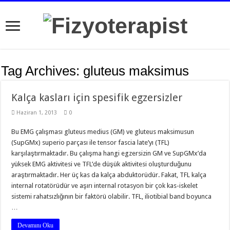
Tag Archives:
gluteus maksimus
Kalça kasları için spesifik egzersizler
Haziran 1, 2013
0
Bu EMG çalışması gluteus medius (GM) ve gluteus maksimusun
(SupGMx) superio parçası ile tensor fascia late’yı (TFL)
karşılaştırmaktadır. Bu çalışma hangi egzersizin GM ve SupGMx’da
yüksek EMG aktivitesi ve TFL’de düşük aktivitesi oluşturduğunu
araştırmaktadır. Her üç kas da kalça abduktorüdür. Fakat, TFL kalça
internal rotatörüdür ve aşırı internal rotasyon bir çok kas-iskelet
sistemi rahatsızlığının bir faktörü olabilir. TFL, iliotibial band boyunca
…
Devamını Oku