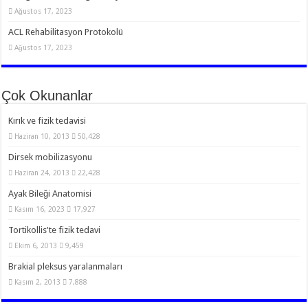
Ağustos 17, 2023
ACL Rehabilitasyon Protokolü
Ağustos 17, 2023
Çok Okunanlar
Kırık ve fizik tedavisi
Haziran 10, 2013
50,428
Dirsek mobilizasyonu
Haziran 24, 2013
22,428
Ayak Bileği Anatomisi
Kasım 16, 2023
17,927
Tortikollis'te fizik tedavi
Ekim 6, 2013
9,459
Brakial pleksus yaralanmaları
Kasım 2, 2013
7,888