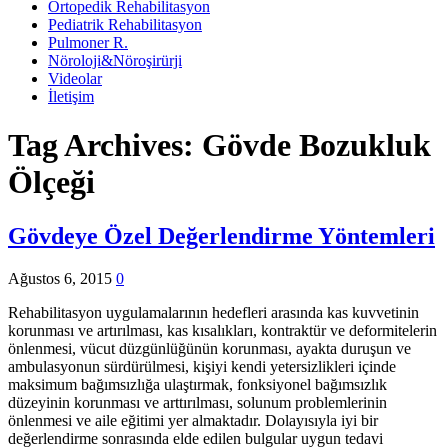
Ortopedik Rehabilitasyon
Pediatrik Rehabilitasyon
Pulmoner R.
Nöroloji&Nöroşirürji
Videolar
İletişim
Tag Archives:
Gövde Bozukluk
Ölçeği
Gövdeye Özel Değerlendirme Yöntemleri
Ağustos 6, 2015
0
Rehabilitasyon uygulamalarının hedefleri arasında kas kuvvetinin
korunması ve artırılması, kas kısalıkları, kontraktür ve deformitelerin
önlenmesi, vücut düzgünlüğünün korunması, ayakta duruşun ve
ambulasyonun sürdürülmesi, kişiyi kendi yetersizlikleri içinde
maksimum bağımsızlığa ulaştırmak, fonksiyonel bağımsızlık
düzeyinin korunması ve arttırılması, solunum problemlerinin
önlenmesi ve aile eğitimi yer almaktadır. Dolayısıyla iyi bir
değerlendirme sonrasında elde edilen bulgular uygun tedavi