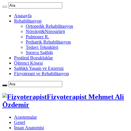
Anasayfa
Rehabilitasyon
Ortopedik Rehabilitasyon
Nöroloji&Nöroşirürji
Pulmoner R.
Pediatrik Rehabilitasyon
Tedavi Teknikleri
Sporcu Sağlığı
Postüral Bozukluklar
Öğrenci Köşesi
Sağlıklı Yaşam ve Egzersiz
Fizyoterapi ve Rehabilitasyon
Fizyoterapist Mehmet Ali
Özdemir
Araştırmalar
Genel
İnsan Anatomisi