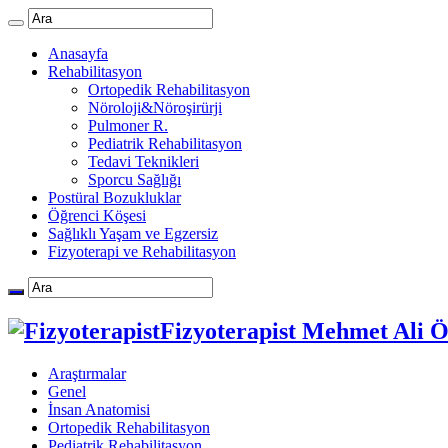
Anasayfa
Rehabilitasyon
Ortopedik Rehabilitasyon
Nöroloji&Nöroşirürji
Pulmoner R.
Pediatrik Rehabilitasyon
Tedavi Teknikleri
Sporcu Sağlığı
Postüral Bozukluklar
Öğrenci Köşesi
Sağlıklı Yaşam ve Egzersiz
Fizyoterapi ve Rehabilitasyon
Fizyoterapist Mehmet Ali 
Araştırmalar
Genel
İnsan Anatomisi
Ortopedik Rehabilitasyon
Pediatrik Rehabilitasyon