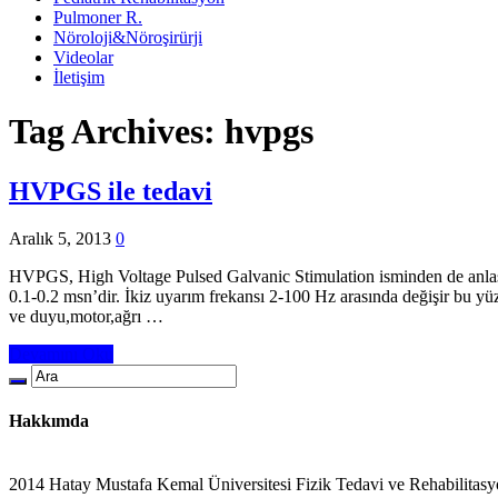
Pulmoner R.
Nöroloji&Nöroşirürji
Videolar
İletişim
Tag Archives:
hvpgs
HVPGS ile tedavi
Aralık 5, 2013
0
HVPGS, High Voltage Pulsed Galvanic Stimulation isminden de anlaşılac
0.1-0.2 msn’dir. İkiz uyarım frekansı 2-100 Hz arasında değişir bu yüz
ve duyu,motor,ağrı …
Devamını Oku
Hakkımda
2014 Hatay Mustafa Kemal Üniversitesi Fizik Tedavi ve Rehabilitasy