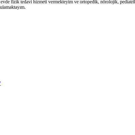
vde fizik tedavi hizmeti vermekteyim ve ortopedik, nörolojik, pediatri
ygulamaktayım.
?