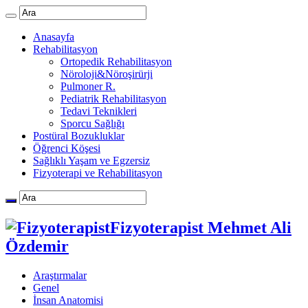
Anasayfa
Rehabilitasyon
Ortopedik Rehabilitasyon
Nöroloji&Nöroşirürji
Pulmoner R.
Pediatrik Rehabilitasyon
Tedavi Teknikleri
Sporcu Sağlığı
Postüral Bozukluklar
Öğrenci Köşesi
Sağlıklı Yaşam ve Egzersiz
Fizyoterapi ve Rehabilitasyon
Fizyoterapist Mehmet Ali
Özdemir
Araştırmalar
Genel
İnsan Anatomisi