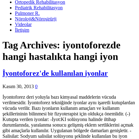
Ortopedik Rehabilitasyon
Pediatrik Rehabilitasyon
Pulmoner R.
Nöroloji&Nöroşirürji
Videolar
İletişim
Tag Archives:
iyontoforezde
hangi hastalıkta hangi iyon
İyontoforez'de kullanılan iyonlar
Kasım 30, 2013
0
İyontoforez deri yoluyla bazı kimyasal maddelerin vücuda
verilmesidir. İyontoforez tekniğinde iyonlar aynı işaretli kutuplardan
vücuda verilir. Bazı iyonların kullanım amaçları ve kullanım
şekillerininin bilinmesi bir fizyoterapist için oldukça önemlidir. (-)
Kutupta verilen iyonlar: -İyot:KI solüsyonu halinde iltihap
durumlarında, yaralanma sonucu gelişmiş eklem sertliklerini açmak
gibi amaçlarla kullanılır. Uygulanan bölgede damarları genişletir. -
Salisilat: Sodyum salisilat solüsyonu şeklinde kullanılan bu iyon