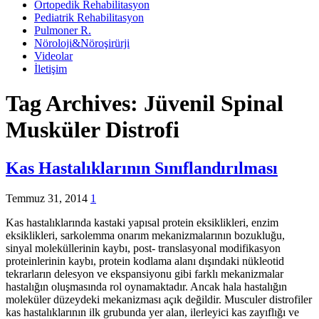
Ortopedik Rehabilitasyon
Pediatrik Rehabilitasyon
Pulmoner R.
Nöroloji&Nöroşirürji
Videolar
İletişim
Tag Archives:
Jüvenil Spinal
Musküler Distrofi
Kas Hastalıklarının Sınıflandırılması
Temmuz 31, 2014
1
Kas hastalıklarında kastaki yapısal protein eksiklikleri, enzim
eksiklikleri, sarkolemma onarım mekanizmalarının bozukluğu,
sinyal moleküllerinin kaybı, post- translasyonal modifikasyon
proteinlerinin kaybı, protein kodlama alanı dışındaki nükleotid
tekrarların delesyon ve ekspansiyonu gibi farklı mekanizmalar
hastalığın oluşmasında rol oynamaktadır. Ancak hala hastalığın
moleküler düzeydeki mekanizması açık değildir. Musculer distrofiler
kas hastalıklarının ilk grubunda yer alan, ilerleyici kas zayıflığı ve