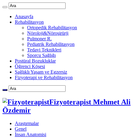
Anasayfa
Rehabilitasyon
Ortopedik Rehabilitasyon
Nöroloji&Nöroşirürji
Pulmoner R.
Pediatrik Rehabilitasyon
Tedavi Teknikleri
Sporcu Sağlığı
Postüral Bozukluklar
Öğrenci Köşesi
Sağlıklı Yaşam ve Egzersiz
Fizyoterapi ve Rehabilitasyon
Fizyoterapist Mehmet Ali
Özdemir
Araştırmalar
Genel
İnsan Anatomisi