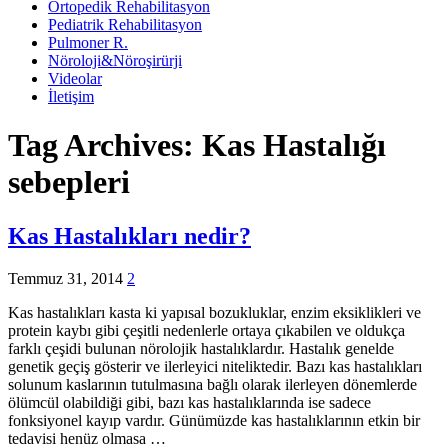
Ortopedik Rehabilitasyon
Pediatrik Rehabilitasyon
Pulmoner R.
Nöroloji&Nöroşirürji
Videolar
İletişim
Tag Archives:
Kas Hastalığı
sebepleri
Kas Hastalıkları nedir?
Temmuz 31, 2014
2
Kas hastalıkları kasta ki yapısal bozukluklar, enzim eksiklikleri ve
protein kaybı gibi çeşitli nedenlerle ortaya çıkabilen ve oldukça
farklı çeşidi bulunan nörolojik hastalıklardır. Hastalık genelde
genetik geçiş gösterir ve ilerleyici niteliktedir. Bazı kas hastalıkları
solunum kaslarının tutulmasına bağlı olarak ilerleyen dönemlerde
ölümcül olabildiği gibi, bazı kas hastalıklarında ise sadece
fonksiyonel kayıp vardır. Günümüzde kas hastalıklarının etkin bir
tedavisi henüz olmasa …