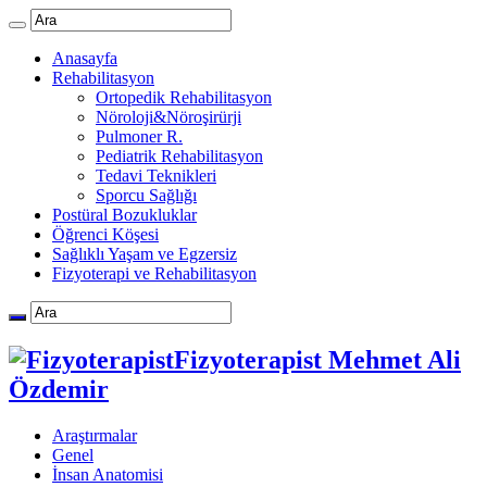
Anasayfa
Rehabilitasyon
Ortopedik Rehabilitasyon
Nöroloji&Nöroşirürji
Pulmoner R.
Pediatrik Rehabilitasyon
Tedavi Teknikleri
Sporcu Sağlığı
Postüral Bozukluklar
Öğrenci Köşesi
Sağlıklı Yaşam ve Egzersiz
Fizyoterapi ve Rehabilitasyon
Fizyoterapist Mehmet Ali
Özdemir
Araştırmalar
Genel
İnsan Anatomisi