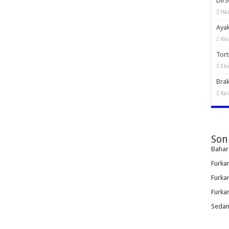
Dirs
Haz
Ayak
Kas
Torti
Eki
Brak
Kas
Son
Bahar
Furka
Furka
Furka
Sedan