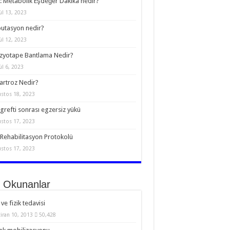
 Metabolik Eşdeğer Dakika nedir?
ül 13, 2023
utasyon nedir?
ül 12, 2023
zyotape Bantlama Nedir?
ül 6, 2023
rtroz Nedir?
stos 18, 2023
grefti sonrası egzersiz yükü
stos 17, 2023
Rehabilitasyon Protokolü
stos 17, 2023
 Okunanlar
 ve fizik tedavisi
iran 10, 2013
50,428