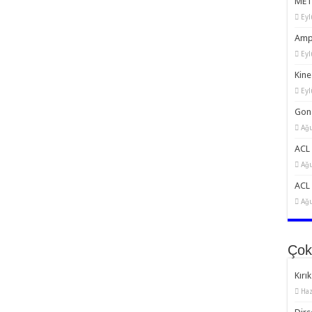
MET:
Eyl
Amp
Eyl
Kine
Eyl
Gona
Ağu
ACL 
Ağu
ACL 
Ağu
Çok
Kırık
Haz