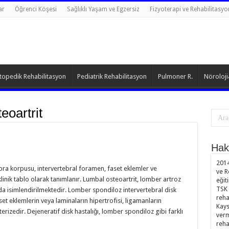
ar
Öğrenci Köşesi
Sağlıklı Yaşam ve Egzersiz
Fizyoterapi ve Rehabilitasyo
topedik Rehabilitasyon
Pediatrik Rehabilitasyon
Pulmoner R.
Nöroloji
eoartrit
Hak
2014
bra korpusu, intervertebral foramen, faset eklemler ve
ve R
linik tablo olarak tanımlanır. Lumbal osteoartrit, lomber artroz
eğit
TSK 
da isimlendirilmektedir. Lomber spondiloz intervertebral disk
reha
et eklemlerin veya laminaların hipertrofisi, ligamanların
Kays
kterizedir. Dejeneratif disk hastalığı, lomber spondiloz gibi farklı
verm
reha