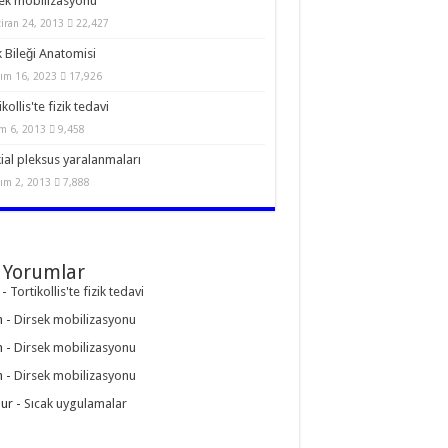
ek mobilizasyonu
iran 24, 2013
22,427
 Bileği Anatomisi
ım 16, 2023
17,926
kollis'te fizik tedavi
m 6, 2013
9,458
ial pleksus yaralanmaları
ım 2, 2013
7,888
 Yorumlar
-
Tortikollis'te fizik tedavi
n
-
Dirsek mobilizasyonu
n
-
Dirsek mobilizasyonu
n
-
Dirsek mobilizasyonu
ur
-
Sıcak uygulamalar