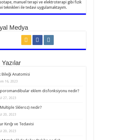
sotape, manuel terapi ve elektroterapi gibi fizik
vi teknikleri ile tedavi uygulamaktayım.
yal Medya
 Yazılar
 Bileği Anatomisi
ım 16, 2023
oromandibular eklem disfonksiyonu nedir?
ül 27, 2023
Multiple Skleroz) nedir?
ül 20, 2023
r Kırığı ve Tedavisi
ül 20, 2023