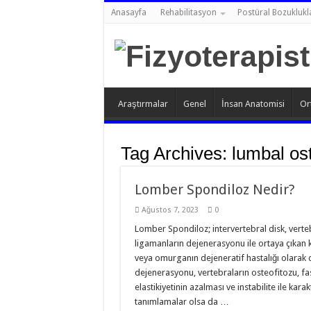
Anasayfa
Rehabilitasyon
Postüral Bozuklukl
Araştırmalar
Genel
İnsan Anatomisi
Or
Tag Archives:
lumbal ost
Lomber Spondiloz Nedir?
Ağustos 7, 2023
0
Lomber Spondiloz; intervertebral disk, verte
ligamanların dejenerasyonu ile ortaya çıkan k
veya omurganın dejeneratif hastalığı olarak 
dejenerasyonu, vertebraların osteofitozu, fas
elastikiyetinin azalması ve instabilite ile kara
tanımlamalar olsa da …