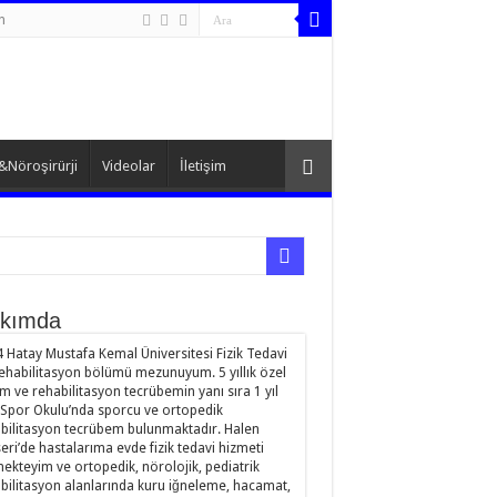
n
&Nöroşirürji
Videolar
İletişim
kımda
 Hatay Mustafa Kemal Üniversitesi Fizik Tedavi
ehabilitasyon bölümü mezunuyum. 5 yıllık özel
im ve rehabilitasyon tecrübemin yanı sıra 1 yıl
Spor Okulu’nda sporcu ve ortopedik
bilitasyon tecrübem bulunmaktadır. Halen
eri’de hastalarıma evde fizik tedavi hizmeti
ekteyim ve ortopedik, nörolojik, pediatrik
bilitasyon alanlarında kuru iğneleme, hacamat,