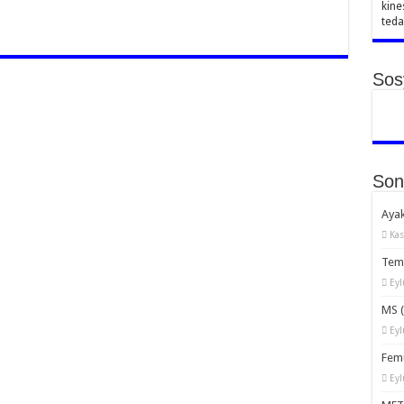
kine
teda
Sos
Son
Ayak
Kas
Temp
Eyl
MS (
Eyl
Femu
Eyl