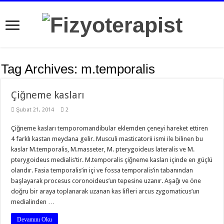
Tag Archives:
m.temporalis
Çiğneme kasları
Şubat 21, 2014
2
Çiğneme kasları temporomandibular eklemden çeneyi hareket ettiren
4 farklı kastan meydana gelir. Musculi masticatorii ismi ile bilinen bu
kaslar M.temporalis, M.masseter, M. pterygoideus lateralis ve M.
pterygoideus medialis’tir. M.temporalis çiğneme kasları içinde en güçlü
olandır. Fasia temporalis’in içi ve fossa temporalis’in tabanından
başlayarak procesus coronoideus’un tepesine uzanır. Aşağı ve öne
doğru bir araya toplanarak uzanan kas lifleri arcus zygomaticus’un
medialinden …
Devamını Oku