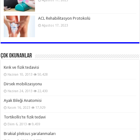
Ağustos 17, 2023
ACL Rehabilitasyon Protokolü
Ağustos 17, 2023
Çok Okunanlar
Kırık ve fizik tedavisi
Haziran 10, 2013
50,428
Dirsek mobilizasyonu
Haziran 24, 2013
22,430
Ayak Bileği Anatomisi
Kasım 16, 2023
17,929
Tortikollis'te fizik tedavi
Ekim 6, 2013
9,459
Brakial pleksus yaralanmaları