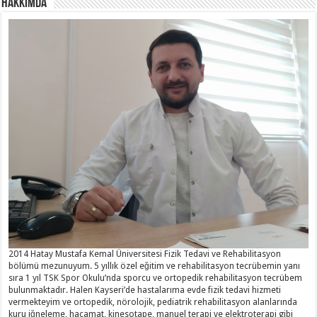
Hakkımda
2014 Hatay Mustafa Kemal Üniversitesi Fizik Tedavi ve Rehabilitasyon
bölümü mezunuyum. 5 yıllık özel eğitim ve rehabilitasyon tecrübemin yanı
sıra 1 yıl TSK Spor Okulu’nda sporcu ve ortopedik rehabilitasyon tecrübem
bulunmaktadır. Halen Kayseri’de hastalarıma evde fizik tedavi hizmeti
vermekteyim ve ortopedik, nörolojik, pediatrik rehabilitasyon alanlarında
kuru iğneleme, hacamat, kinesotape, manuel terapi ve elektroterapi gibi