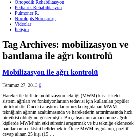
Ortopedik Rehabilitasyon
Pediatrik Rehabilitasyon
Pulmoner R.
Nöroloji&Nöroşirürji
Videolar
İletişim
Tag Archives:
mobilizasyon ve
bantlama ile ağrı kontrolü
Mobilizasyon ile ağrı kontrolü
Temmuz 27, 2013
0
Hareket ile birlikte mobilizasyon tekniği (MWM) kas –iskelet
sistemi ağrıları ve fonksiyonlarının tedavisi için kullanılan popüler
bir tekniktir. Önceki araştırmalar omuzda uygulanan MWM
tekniğinin ağrının azaltılmasında ve hareketlerin arttırılmasında hızlı
bir etkisi olduğunu göstermiştir. Bu çalışmanın amacı omuz ağrılı
kişilerde MWM’nin etki süresini araştırmak ve bu tekniğe eklenecek
bantlamanın etkisini belirlemektir. Önce MWM uygulanıp, pozitif
cevap alınan 25 kişi (15 …