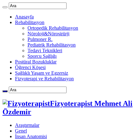
Anasayfa
Rehabilitasyon
Ortopedik Rehabilitasyon
Nöroloji&Nöroşirürji
Pulmoner R.
Pediatrik Rehabilitasyon
Tedavi Teknikleri
Sporcu Sağlığı
Postüral Bozukluklar
Öğrenci Köşesi
Sağlıklı Yaşam ve Egzersiz
Fizyoterapi ve Rehabilitasyon
Fizyoterapist Mehmet Ali
Özdemir
Araştırmalar
Genel
İnsan Anatomisi