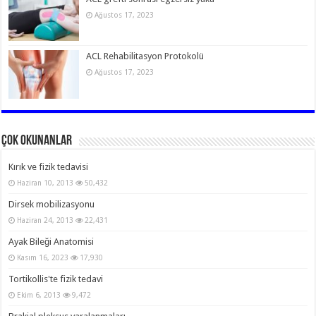
Ağustos 17, 2023
ACL Rehabilitasyon Protokolü
Ağustos 17, 2023
Çok Okunanlar
Kırık ve fizik tedavisi
Haziran 10, 2013
50,432
Dirsek mobilizasyonu
Haziran 24, 2013
22,431
Ayak Bileği Anatomisi
Kasım 16, 2023
17,930
Tortikollis'te fizik tedavi
Ekim 6, 2013
9,472