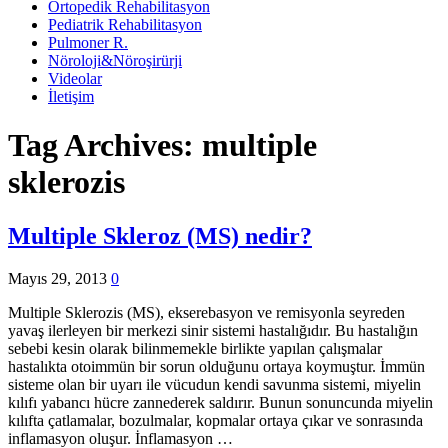
Ortopedik Rehabilitasyon
Pediatrik Rehabilitasyon
Pulmoner R.
Nöroloji&Nöroşirürji
Videolar
İletişim
Tag Archives:
multiple
sklerozis
Multiple Skleroz (MS) nedir?
Mayıs 29, 2013
0
Multiple Sklerozis (MS), ekserebasyon ve remisyonla seyreden
yavaş ilerleyen bir merkezi sinir sistemi hastalığıdır. Bu hastalığın
sebebi kesin olarak bilinmemekle birlikte yapılan çalışmalar
hastalıkta otoimmün bir sorun olduğunu ortaya koymuştur. İmmün
sisteme olan bir uyarı ile vücudun kendi savunma sistemi, miyelin
kılıfı yabancı hücre zannederek saldırır. Bunun sonuncunda miyelin
kılıfta çatlamalar, bozulmalar, kopmalar ortaya çıkar ve sonrasında
inflamasyon oluşur. İnflamasyon …