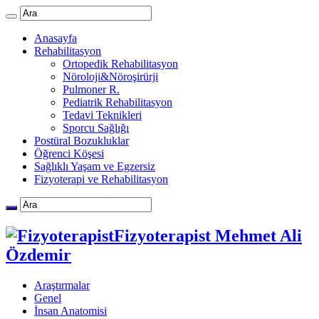
Anasayfa
Rehabilitasyon
Ortopedik Rehabilitasyon
Nöroloji&Nöroşirürji
Pulmoner R.
Pediatrik Rehabilitasyon
Tedavi Teknikleri
Sporcu Sağlığı
Postüral Bozukluklar
Öğrenci Köşesi
Sağlıklı Yaşam ve Egzersiz
Fizyoterapi ve Rehabilitasyon
Fizyoterapist Mehmet Ali
Özdemir
Araştırmalar
Genel
İnsan Anatomisi