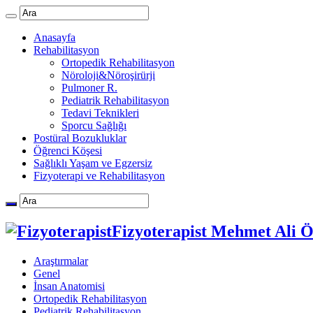
Anasayfa
Rehabilitasyon
Ortopedik Rehabilitasyon
Nöroloji&Nöroşirürji
Pulmoner R.
Pediatrik Rehabilitasyon
Tedavi Teknikleri
Sporcu Sağlığı
Postüral Bozukluklar
Öğrenci Köşesi
Sağlıklı Yaşam ve Egzersiz
Fizyoterapi ve Rehabilitasyon
Fizyoterapist Mehmet Ali 
Araştırmalar
Genel
İnsan Anatomisi
Ortopedik Rehabilitasyon
Pediatrik Rehabilitasyon