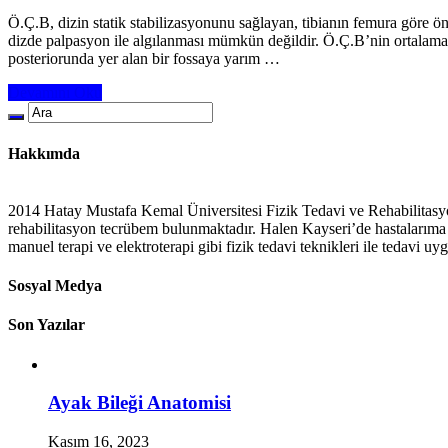
Ö.Ç.B, dizin statik stabilizasyonunu sağlayan, tibianın femura göre ö
dizde palpasyon ile algılanması mümkün değildir. Ö.Ç.B’nin ortalama
posteriorunda yer alan bir fossaya yarım …
Devamını Oku
Hakkımda
2014 Hatay Mustafa Kemal Üniversitesi Fizik Tedavi ve Rehabilitasy
rehabilitasyon tecrübem bulunmaktadır. Halen Kayseri’de hastalarıma e
manuel terapi ve elektroterapi gibi fizik tedavi teknikleri ile tedavi u
Sosyal Medya
Son Yazılar
Ayak Bileği Anatomisi
Kasım 16, 2023