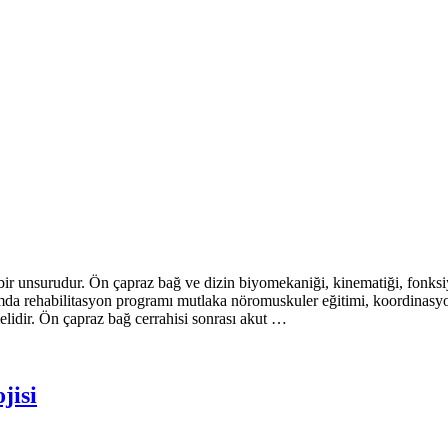
bir unsurudur. Ön çapraz bağ ve dizin biyomekaniği, kinematiği, fonksi
a rehabilitasyon programı mutlaka nöromuskuler eğitimi, koordinasyonu,
melidir. Ön çapraz bağ cerrahisi sonrası akut …
jisi