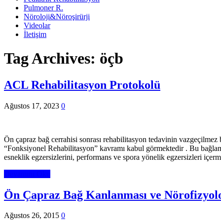
Pulmoner R.
Nöroloji&Nöroşirürji
Videolar
İletişim
Tag Archives:
öçb
ACL Rehabilitasyon Protokolü
Ağustos 17, 2023
0
Ön çapraz bağ cerrahisi sonrası rehabilitasyon tedavinin vazgeçilmez 
“Fonksiyonel Rehabilitasyon” kavramı kabul görmektedir . Bu bağlamd
esneklik egzersizlerini, performans ve spora yönelik egzersizleri içer
Devamını Oku
Ön Çapraz Bağ Kanlanması ve Nörofizyolo
Ağustos 26, 2015
0