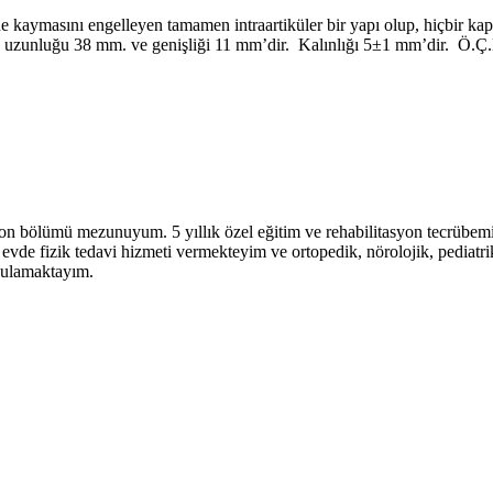
ne kaymasını engelleyen tamamen intraartiküler bir yapı olup, hiçbir kap
 uzunluğu 38 mm. ve genişliği 11 mm’dir. Kalınlığı 5±1 mm’dir. Ö.Ç.B 
on bölümü mezunuyum. 5 yıllık özel eğitim ve rehabilitasyon tecrübem
vde fizik tedavi hizmeti vermekteyim ve ortopedik, nörolojik, pediatri
ygulamaktayım.