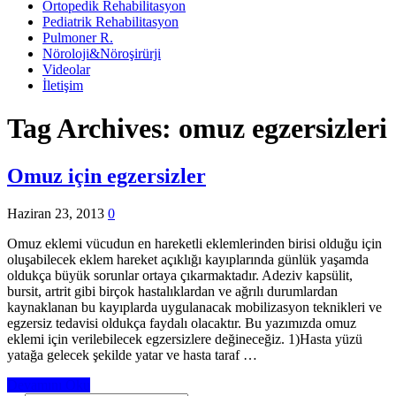
Ortopedik Rehabilitasyon
Pediatrik Rehabilitasyon
Pulmoner R.
Nöroloji&Nöroşirürji
Videolar
İletişim
Tag Archives:
omuz egzersizleri
Omuz için egzersizler
Haziran 23, 2013
0
Omuz eklemi vücudun en hareketli eklemlerinden birisi olduğu için
oluşabilecek eklem hareket açıklığı kayıplarında günlük yaşamda
oldukça büyük sorunlar ortaya çıkarmaktadır. Adeziv kapsülit,
bursit, artrit gibi birçok hastalıklardan ve ağrılı durumlardan
kaynaklanan bu kayıplarda uygulanacak mobilizasyon teknikleri ve
egzersiz tedavisi oldukça faydalı olacaktır. Bu yazımızda omuz
eklemi için verilebilecek egzersizlere değineceğiz. 1)Hasta yüzü
yatağa gelecek şekilde yatar ve hasta taraf …
Devamını Oku