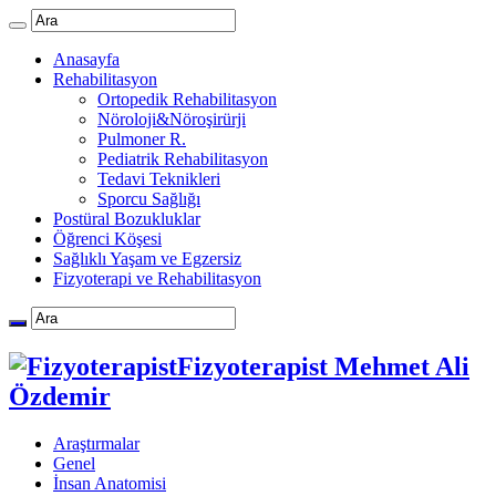
Anasayfa
Rehabilitasyon
Ortopedik Rehabilitasyon
Nöroloji&Nöroşirürji
Pulmoner R.
Pediatrik Rehabilitasyon
Tedavi Teknikleri
Sporcu Sağlığı
Postüral Bozukluklar
Öğrenci Köşesi
Sağlıklı Yaşam ve Egzersiz
Fizyoterapi ve Rehabilitasyon
Fizyoterapist Mehmet Ali
Özdemir
Araştırmalar
Genel
İnsan Anatomisi