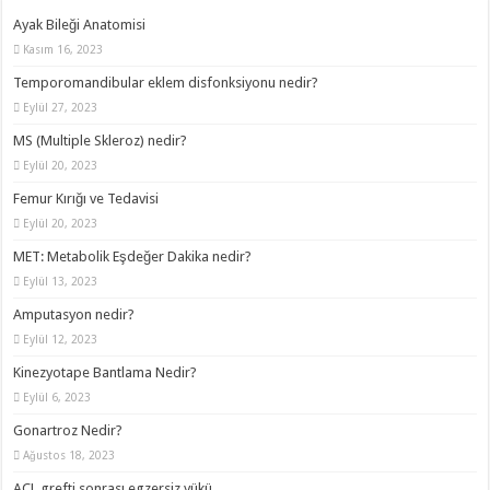
Ayak Bileği Anatomisi
Kasım 16, 2023
Temporomandibular eklem disfonksiyonu nedir?
Eylül 27, 2023
MS (Multiple Skleroz) nedir?
Eylül 20, 2023
Femur Kırığı ve Tedavisi
Eylül 20, 2023
MET: Metabolik Eşdeğer Dakika nedir?
Eylül 13, 2023
Amputasyon nedir?
Eylül 12, 2023
Kinezyotape Bantlama Nedir?
Eylül 6, 2023
Gonartroz Nedir?
Ağustos 18, 2023
ACL grefti sonrası egzersiz yükü