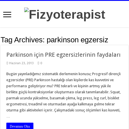
Tag Archives:
parkinson egzersiz
Parkinson için PRE egzersizlerinin faydaları
Haziran 23, 2013
0
Bugün yayınladığımız sistematik derlemenin konusu; Progresif dirençli
egzersizler (PRE) Parkinson hastalığı olan kişilerde kas kuvvetini ve
performansı geliştiriyor mu? PRE tekrarlı ve kişinin artmış yük ile
birlikte güçlü kontraksiyonlar oluşturması olarak tanımlanabilir. Squat,
parmak ucunda yükselme, basamak çıkma, leg press, leg curl, bisiklet
ergometresi, treadmil ve oturmadan ayağa kalkmaya gelme tekrar
oturma gibi aktiviteleri içerir. Çalışmadaki sonuç ölçümleri kas kuvveti,
…
Devamını Oku