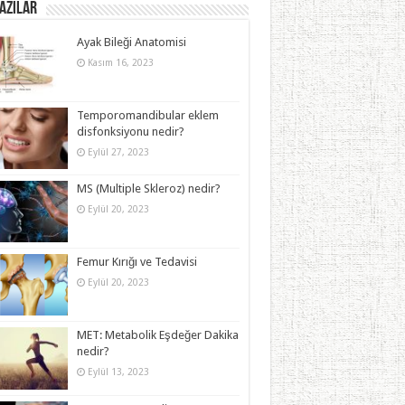
azılar
Ayak Bileği Anatomisi
Kasım 16, 2023
Temporomandibular eklem
disfonksiyonu nedir?
Eylül 27, 2023
MS (Multiple Skleroz) nedir?
Eylül 20, 2023
Femur Kırığı ve Tedavisi
Eylül 20, 2023
MET: Metabolik Eşdeğer Dakika
nedir?
Eylül 13, 2023