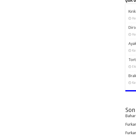
Çok 
Kırık
Ha
Dirs
Ha
Ayak
Ka
Torti
Ek
Brak
Ka
Son
Bahar
Furka
Furka