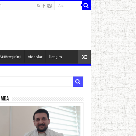
n
&Nöroşirürji
Videolar
İletişim
ımda