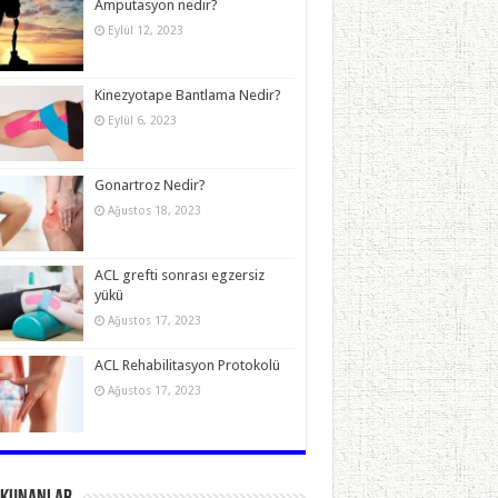
Amputasyon nedir?
Eylül 12, 2023
Kinezyotape Bantlama Nedir?
Eylül 6, 2023
Gonartroz Nedir?
Ağustos 18, 2023
ACL grefti sonrası egzersiz
yükü
Ağustos 17, 2023
ACL Rehabilitasyon Protokolü
Ağustos 17, 2023