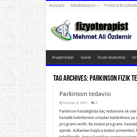
Anasayfa
Rehabilitasyon
Postüral Bozuklukl
Araştırmalar
Genel
İnsan Anatomisi
Or
Tag Archives:
parkinson fizik t
Parkinson tedavisi
Haziran 4, 2013
0
Parkinson hastalığında ilaç tedavisine ek ola
hastalık belirtilerinin ortadan kaldırılması ya
programı verilir. Bu tedavi programı hastalığı
aynıdır. Kullanılan başlıca tedavi yöntemleri,
teknikleridir. Ayrıca hastalara egzersiz pro