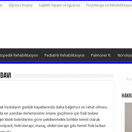
ar
Öğrenci Köşesi
Sağlıklı Yaşam ve Egzersiz
Fizyoterapi ve Rehabilitasyo
topedik Rehabilitasyon
Pediatrik Rehabilitasyon
Pulmoner R.
Nöroloji
edavi
Hakk
rak hastaların günlük hayatlarında daha bağımsız ve rahat olması,
 da en azından ilerlemesinin önüne geçilmesi için fizik tedavi
n klinik belirtilerine göre şekillenmekle birlikte temel olarak
 hotpack, hidroterapi, masaj, elektroterapi gibi temel fizik tedavi
gramı da …