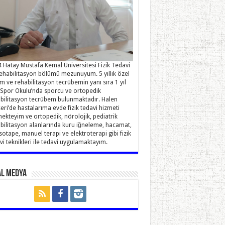
 Hatay Mustafa Kemal Üniversitesi Fizik Tedavi
ehabilitasyon bölümü mezunuyum. 5 yıllık özel
im ve rehabilitasyon tecrübemin yanı sıra 1 yıl
Spor Okulu’nda sporcu ve ortopedik
bilitasyon tecrübem bulunmaktadır. Halen
eri’de hastalarıma evde fizik tedavi hizmeti
ekteyim ve ortopedik, nörolojik, pediatrik
bilitasyon alanlarında kuru iğneleme, hacamat,
sotape, manuel terapi ve elektroterapi gibi fizik
vi teknikleri ile tedavi uygulamaktayım.
al Medya