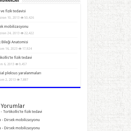
Okunanlar
 ve fizik tedavisi
ziran 10, 2013
50,426
ek mobilizasyonu
ziran 24, 2013
22,422
 Bileği Anatomisi
sım 16, 2023
17,924
kollis'te fizik tedavi
im 6, 2013
9,457
ial pleksus yaralanmaları
sım 2, 2013
7,887
 Yorumlar
-
Tortikollis'te fizik tedavi
n
-
Dirsek mobilizasyonu
n
-
Dirsek mobilizasyonu