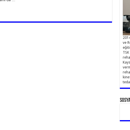
2014
ve R
eğit
TSK 
reha
Kays
verm
reha
kine
teda
Sosy