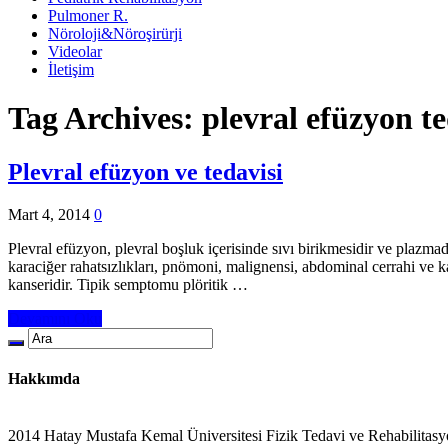
Pulmoner R.
Nöroloji&Nöroşirürji
Videolar
İletişim
Tag Archives:
plevral efüzyon te
Plevral efüzyon ve tedavisi
Mart 4, 2014
0
Plevral efüzyon, plevral boşluk içerisinde sıvı birikmesidir ve plazmad
karaciğer rahatsızlıkları, pnömoni, malignensi, abdominal cerrahi ve k
kanseridir. Tipik semptomu plöritik …
Devamını Oku
Hakkımda
2014 Hatay Mustafa Kemal Üniversitesi Fizik Tedavi ve Rehabilitasy