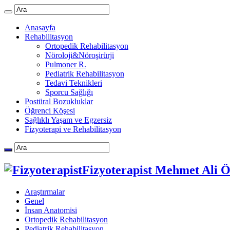
Anasayfa
Rehabilitasyon
Ortopedik Rehabilitasyon
Nöroloji&Nöroşirürji
Pulmoner R.
Pediatrik Rehabilitasyon
Tedavi Teknikleri
Sporcu Sağlığı
Postüral Bozukluklar
Öğrenci Köşesi
Sağlıklı Yaşam ve Egzersiz
Fizyoterapi ve Rehabilitasyon
Fizyoterapist Mehmet Ali 
Araştırmalar
Genel
İnsan Anatomisi
Ortopedik Rehabilitasyon
Pediatrik Rehabilitasyon