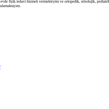
vde fizik tedavi hizmeti vermekteyim ve ortopedik, nörolojik, pediatri
ygulamaktayım.
?