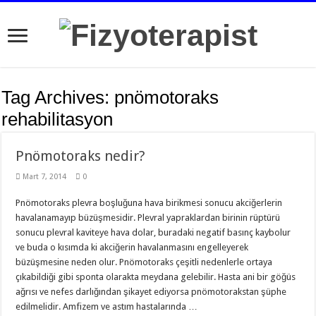
Tag Archives:
pnömotoraks
rehabilitasyon
Pnömotoraks nedir?
Mart 7, 2014
0
Pnömotoraks plevra boşluğuna hava birikmesi sonucu akciğerlerin
havalanamayıp büzüşmesidir. Plevral yapraklardan birinin rüptürü
sonucu plevral kaviteye hava dolar, buradaki negatif basınç kaybolur
ve buda o kısımda ki akciğerin havalanmasını engelleyerek
büzüşmesine neden olur. Pnömotoraks çeşitli nedenlerle ortaya
çıkabildiği gibi sponta olarakta meydana gelebilir. Hasta ani bir göğüs
ağrısı ve nefes darlığından şikayet ediyorsa pnömotorakstan şüphe
edilmelidir. Amfizem ve astım hastalarında …