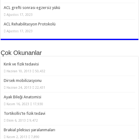
ACL grefti sonrası egzersiz yükü
Ağustos 17, 2023
ACL Rehabilitasyon Protokolü
Ağustos 17, 2023
Çok Okunanlar
Kırık ve fizik tedavisi
Haziran 10, 2013
50,432
Dirsek mobilizasyonu
Haziran 24, 2013
22,431
Ayak Bileği Anatomisi
Kasım 16, 2023
17,930
Tortikollis'te fizik tedavi
Ekim 6, 2013
9,472
Brakial pleksus yaralanmaları
Kasım 2, 2013
7,890