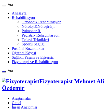
Anasayfa
Rehabilitasyon
Ortopedik Rehabilitasyon
Nöroloji&Nöroşirürji
Pulmoner R.
Pediatrik Rehabilitasyon
Tedavi Teknikleri
Sporcu Sağlığı
Postüral Bozukluklar
Öğrenci Köşesi
Sağlıklı Yaşam ve Egzersiz
Fizyoterapi ve Rehabilitasyon
Fizyoterapist Mehmet Ali
Özdemir
Araştırmalar
Genel
İnsan Anatomisi