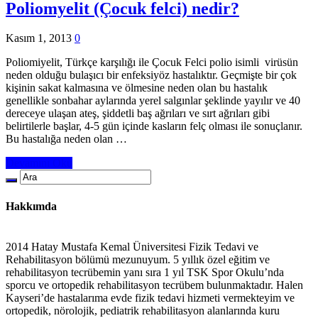
Poliomyelit (Çocuk felci) nedir?
Kasım 1, 2013
0
Poliomiyelit, Türkçe karşılığı ile Çocuk Felci polio isimli virüsün
neden olduğu bulaşıcı bir enfeksiyöz hastalıktır. Geçmişte bir çok
kişinin sakat kalmasına ve ölmesine neden olan bu hastalık
genellikle sonbahar aylarında yerel salgınlar şeklinde yayılır ve 40
dereceye ulaşan ateş, şiddetli baş ağrıları ve sırt ağrıları gibi
belirtilerle başlar, 4-5 gün içinde kasların felç olması ile sonuçlanır.
Bu hastalığa neden olan …
Devamını Oku
Hakkımda
2014 Hatay Mustafa Kemal Üniversitesi Fizik Tedavi ve
Rehabilitasyon bölümü mezunuyum. 5 yıllık özel eğitim ve
rehabilitasyon tecrübemin yanı sıra 1 yıl TSK Spor Okulu’nda
sporcu ve ortopedik rehabilitasyon tecrübem bulunmaktadır. Halen
Kayseri’de hastalarıma evde fizik tedavi hizmeti vermekteyim ve
ortopedik, nörolojik, pediatrik rehabilitasyon alanlarında kuru