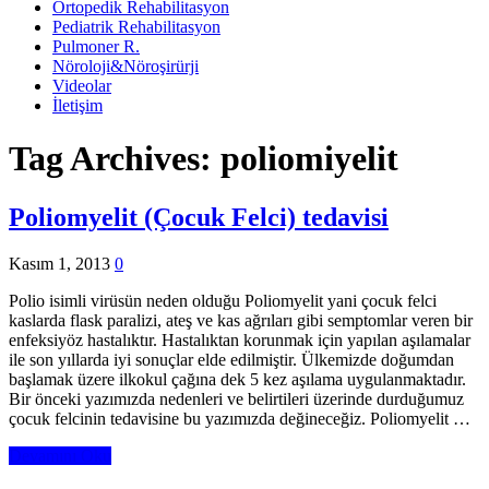
Ortopedik Rehabilitasyon
Pediatrik Rehabilitasyon
Pulmoner R.
Nöroloji&Nöroşirürji
Videolar
İletişim
Tag Archives:
poliomiyelit
Poliomyelit (Çocuk Felci) tedavisi
Kasım 1, 2013
0
Polio isimli virüsün neden olduğu Poliomyelit yani çocuk felci
kaslarda flask paralizi, ateş ve kas ağrıları gibi semptomlar veren bir
enfeksiyöz hastalıktır. Hastalıktan korunmak için yapılan aşılamalar
ile son yıllarda iyi sonuçlar elde edilmiştir. Ülkemizde doğumdan
başlamak üzere ilkokul çağına dek 5 kez aşılama uygulanmaktadır.
Bir önceki yazımızda nedenleri ve belirtileri üzerinde durduğumuz
çocuk felcinin tedavisine bu yazımızda değineceğiz. Poliomyelit …
Devamını Oku