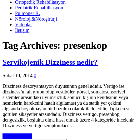
Ortopedik Rehabilitasyon
Pediatrik Rehabilitasyon
Pulmoner R.
Nöroloji&Nöroşirürji
Videolar
İletişim
Tag Archives:
presenkop
Servikojenik Dizziness nedir?
Şubat 10, 2014
0
Dizziness dezoryantasyon duyusunun genel adıdır. Vertigo ise
dizziness’ın alt grubu olup vestibüler, görsel, somatosensoriyel
sistemler arasındaki uyumsuzluk sonucu kişinin kendisinin veya
nesnelerin hareketini hatalı algılaması ya da statik yer çekimi
algısında hoş olmayan bir bozulma olarak ifade edilir. Tıpta en sık
görülen şikayetler arasındadır. Dizziness vertigo, presenkop,
dengesizlik, boşlukta olma hissi olmak üzere 4 kategoride incelenir.
Dizziness ve vertigo semptomları …
Devamını Oku