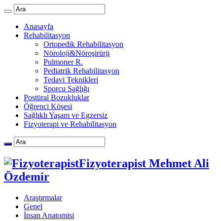
Anasayfa
Rehabilitasyon
Ortopedik Rehabilitasyon
Nöroloji&Nöroşirürji
Pulmoner R.
Pediatrik Rehabilitasyon
Tedavi Teknikleri
Sporcu Sağlığı
Postüral Bozukluklar
Öğrenci Köşesi
Sağlıklı Yaşam ve Egzersiz
Fizyoterapi ve Rehabilitasyon
Fizyoterapist Mehmet Ali
Özdemir
Araştırmalar
Genel
İnsan Anatomisi