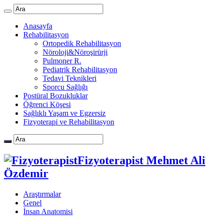
Anasayfa
Rehabilitasyon
Ortopedik Rehabilitasyon
Nöroloji&Nöroşirürji
Pulmoner R.
Pediatrik Rehabilitasyon
Tedavi Teknikleri
Sporcu Sağlığı
Postüral Bozukluklar
Öğrenci Köşesi
Sağlıklı Yaşam ve Egzersiz
Fizyoterapi ve Rehabilitasyon
Fizyoterapist Mehmet Ali
Özdemir
Araştırmalar
Genel
İnsan Anatomisi