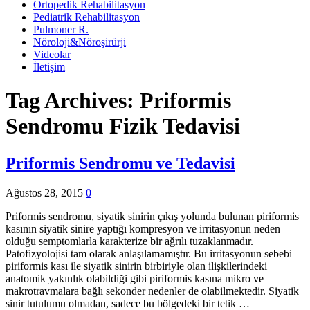
Ortopedik Rehabilitasyon
Pediatrik Rehabilitasyon
Pulmoner R.
Nöroloji&Nöroşirürji
Videolar
İletişim
Tag Archives:
Priformis
Sendromu Fizik Tedavisi
Priformis Sendromu ve Tedavisi
Ağustos 28, 2015
0
Priformis sendromu, siyatik sinirin çıkış yolunda bulunan piriformis
kasının siyatik sinire yaptığı kompresyon ve irritasyonun neden
olduğu semptomlarla karakterize bir ağrılı tuzaklanmadır.
Patofizyolojisi tam olarak anlaşılamamıştır. Bu irritasyonun sebebi
piriformis kası ile siyatik sinirin birbiriyle olan ilişkilerindeki
anatomik yakınlık olabildiği gibi piriformis kasına mikro ve
makrotravmalara bağlı sekonder nedenler de olabilmektedir. Siyatik
sinir tutulumu olmadan, sadece bu bölgedeki bir tetik …