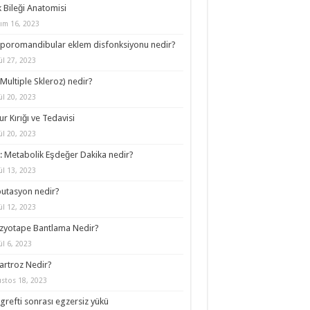
 Bileği Anatomisi
ım 16, 2023
oromandibular eklem disfonksiyonu nedir?
ül 27, 2023
Multiple Skleroz) nedir?
ül 20, 2023
r Kırığı ve Tedavisi
ül 20, 2023
 Metabolik Eşdeğer Dakika nedir?
ül 13, 2023
utasyon nedir?
ül 12, 2023
zyotape Bantlama Nedir?
ül 6, 2023
rtroz Nedir?
stos 18, 2023
grefti sonrası egzersiz yükü