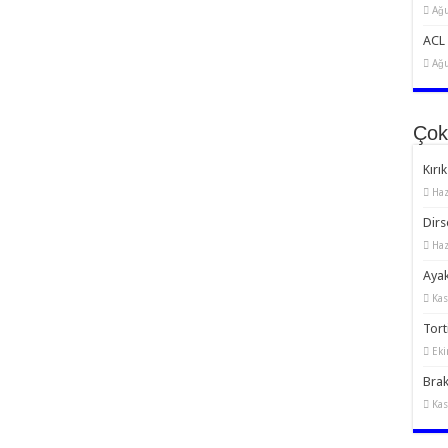
Ağu
ACL 
Ağu
Çok
Kırık
Haz
Dirs
Haz
Ayak
Kas
Torti
Eki
Brak
Kas