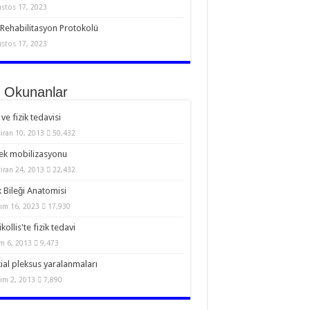
stos 17, 2023
Rehabilitasyon Protokolü
stos 17, 2023
 Okunanlar
 ve fizik tedavisi
iran 10, 2013
50,432
ek mobilizasyonu
iran 24, 2013
22,432
 Bileği Anatomisi
ım 16, 2023
17,930
kollis'te fizik tedavi
m 6, 2013
9,473
ial pleksus yaralanmaları
ım 2, 2013
7,890