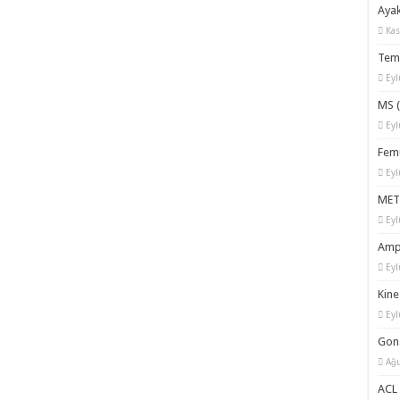
Ayak
Kas
Temp
Eyl
MS (
Eyl
Femu
Eyl
MET:
Eyl
Amp
Eyl
Kine
Eyl
Gona
Ağu
ACL 