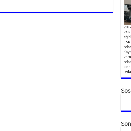
2014
ve R
eğit
TSK 
reha
Kays
verm
reha
kine
teda
Sos
Son