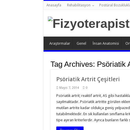
Anasayfa
Rehabilitasyon
Postüral Bozuklukl
Araştırmalar
Genel
İnsan Anatomisi
Or
Tag Archives:
Psöriatik 
Psöriatik Artrit Çeşitleri
Mayıs 7, 2014
0
Psöriatik artrit; reaktif artrit, AS gibi hastalı
sayılmaktadır. Psöriatik artritte görülen ekle
mutilan artrite kadar oldukça geniş yelpazed
tutabilmektedir. En sık kullanılan sınıflama krit
tipe ayıran kriterlerdir. Ayrıca bunların farklı