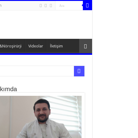
n
&Nöroşirürji
Videolar
İletişim
kımda