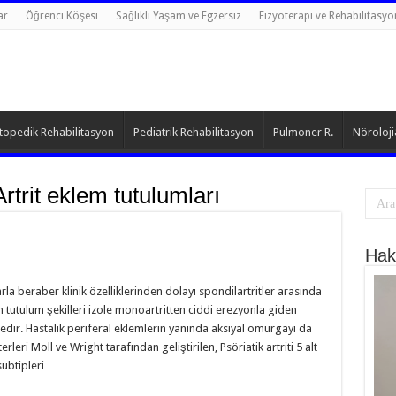
ar
Öğrenci Köşesi
Sağlıklı Yaşam ve Egzersiz
Fizyoterapi ve Rehabilitasyo
topedik Rehabilitasyon
Pediatrik Rehabilitasyon
Pulmoner R.
Nöroloji
Artrit eklem tutulumları
Hak
klarla beraber klinik özelliklerinden dolayı spondilartritler arasında
m tutulum şekilleri izole monoartritten ciddi erezyonla giden
edir. Hastalık periferal eklemlerin yanında aksiyal omurgayı da
erleri Moll ve Wright tarafından geliştirilen, Psöriatik artriti 5 alt
 subtipleri …