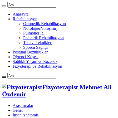
Anasayfa
Rehabilitasyon
Ortopedik Rehabilitasyon
Nöroloji&Nöroşirürji
Pulmoner R.
Pediatrik Rehabilitasyon
Tedavi Teknikleri
Sporcu Sağlığı
Postüral Bozukluklar
Öğrenci Köşesi
Sağlıklı Yaşam ve Egzersiz
Fizyoterapi ve Rehabilitasyon
Fizyoterapist Mehmet Ali
Özdemir
Araştırmalar
Genel
İnsan Anatomisi