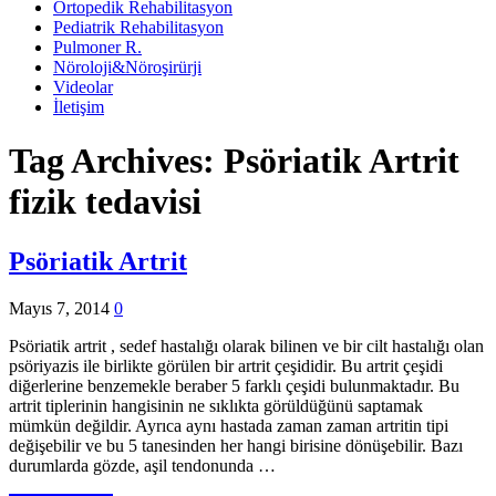
Ortopedik Rehabilitasyon
Pediatrik Rehabilitasyon
Pulmoner R.
Nöroloji&Nöroşirürji
Videolar
İletişim
Tag Archives:
Psöriatik Artrit
fizik tedavisi
Psöriatik Artrit
Mayıs 7, 2014
0
Psöriatik artrit , sedef hastalığı olarak bilinen ve bir cilt hastalığı olan
psöriyazis ile birlikte görülen bir artrit çeşididir. Bu artrit çeşidi
diğerlerine benzemekle beraber 5 farklı çeşidi bulunmaktadır. Bu
artrit tiplerinin hangisinin ne sıklıkta görüldüğünü saptamak
mümkün değildir. Ayrıca aynı hastada zaman zaman artritin tipi
değişebilir ve bu 5 tanesinden her hangi birisine dönüşebilir. Bazı
durumlarda gözde, aşil tendonunda …