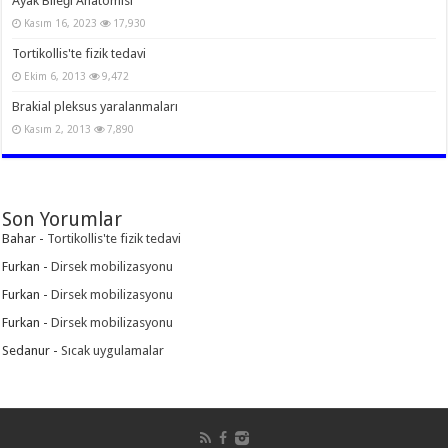
Ayak Bileği Anatomisi
Kasım 16, 2023
17,930
Tortikollis'te fizik tedavi
Ekim 6, 2013
9,472
Brakial pleksus yaralanmaları
Kasım 2, 2013
7,890
Son Yorumlar
Bahar
-
Tortikollis'te fizik tedavi
Furkan
-
Dirsek mobilizasyonu
Furkan
-
Dirsek mobilizasyonu
Furkan
-
Dirsek mobilizasyonu
Sedanur
-
Sıcak uygulamalar