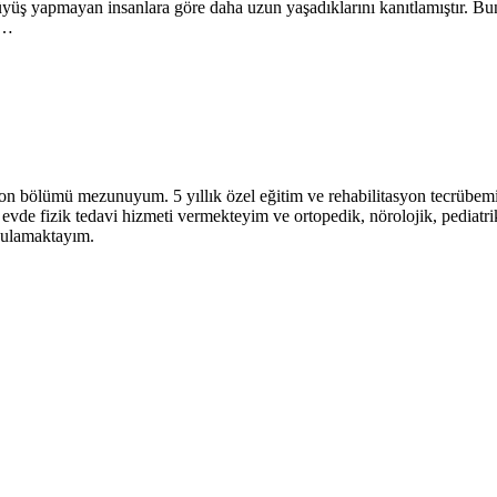
üyüş yapmayan insanlara göre daha uzun yaşadıklarını kanıtlamıştır. Bu
 …
on bölümü mezunuyum. 5 yıllık özel eğitim ve rehabilitasyon tecrübem
vde fizik tedavi hizmeti vermekteyim ve ortopedik, nörolojik, pediatri
ygulamaktayım.