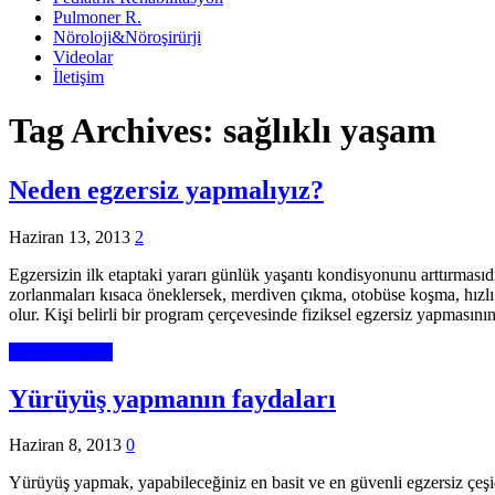
Pulmoner R.
Nöroloji&Nöroşirürji
Videolar
İletişim
Tag Archives:
sağlıklı yaşam
Neden egzersiz yapmalıyız?
Haziran 13, 2013
2
Egzersizin ilk etaptaki yararı günlük yaşantı kondisyonunu arttırmas
zorlanmaları kısaca öneklersek, merdiven çıkma, otobüse koşma, hızl
olur. Kişi belirli bir program çerçevesinde fiziksel egzersiz yapmasın
Devamını Oku
Yürüyüş yapmanın faydaları
Haziran 8, 2013
0
Yürüyüş yapmak, yapabileceğiniz en basit ve en güvenli egzersiz çeşidi