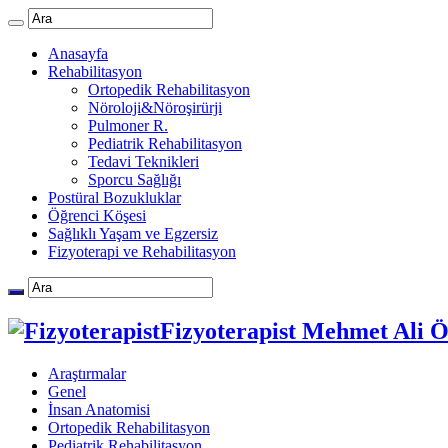
Anasayfa
Rehabilitasyon
Ortopedik Rehabilitasyon
Nöroloji&Nöroşirürji
Pulmoner R.
Pediatrik Rehabilitasyon
Tedavi Teknikleri
Sporcu Sağlığı
Postüral Bozukluklar
Öğrenci Köşesi
Sağlıklı Yaşam ve Egzersiz
Fizyoterapi ve Rehabilitasyon
Fizyoterapist Mehmet Ali 
Araştırmalar
Genel
İnsan Anatomisi
Ortopedik Rehabilitasyon
Pediatrik Rehabilitasyon