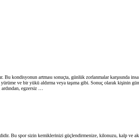
ıdır. Bu kondisyonun artması sonuçta, günlük zorlanmalar karşısında in
ı yürüme ve bir yükü aldırma veya taşıma gibi. Sonuç olarak kişinin g
ın ardından, egzersiz …
dir. Bu spor sizin kemiklerinizi güçlendirmenize, kilonuzu, kalp ve akci