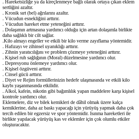
. Hareketsizliğe ya da kireçlenmeye bağlı olarak ortaya çıkan eklem
sertliğini azaltır.
. Kronik sırt (bel) ağrılarını azaltır.
. Vücudun esnekliğini arttırır.
. Vücudun hareket etme yeteneğini arttırır.
. Dolaşımın artmasına yardımcı olduğu için artan dolaşımla birlikte
daha sağlıklı bir cilt sağlar.
.Kilo almayı engeller ve etkili bir kilo verme zayıflama yöntemidir.
. Hafızayı ve zihinsel uyanıklığı arttırır.
. Zihnin yaratıcılığını ve problem çözmeye yeteneğini arttırır.
. Kişisel ruh sağlığının (Moral) düzelmesine yardımcı olur.
. Depresyonu önlemeye yardımcı olur.
. Kişisel özgüveni arttırır.
. Cinsel gücü arttırır.
. Diyet ve Rejim formüllerinizin hedefe ulaşmasında ve etkili kilo
kaybı yaşanmasında etkilidir.
. Alkol, kafein, nikotin gibi bağımlılık yapan maddelere karşı kişisel
kontrole yardımcı olur.
Eklemelere, diz ve bilek kemikleri de dâhil olmak üzere kalça
kemiklerine, daha az baskı yapacağı için yürüyüş yapmak daha çok
tercih edilen bir egzersiz ve spor yöntemidir. Isınma hareketleri ile
birlikte yapılacak yürüyüş kas ve eklemler için çok olumlu etkiler
oluşturacaktır.