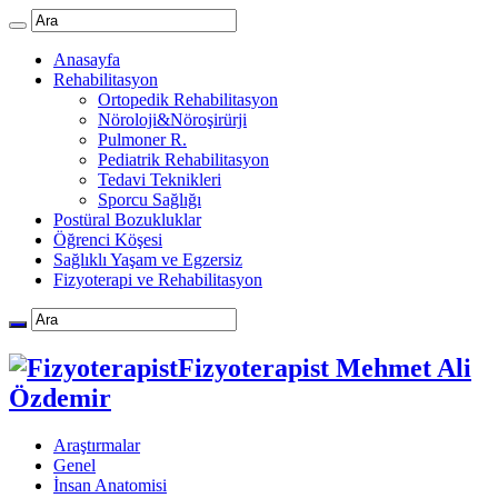
Anasayfa
Rehabilitasyon
Ortopedik Rehabilitasyon
Nöroloji&Nöroşirürji
Pulmoner R.
Pediatrik Rehabilitasyon
Tedavi Teknikleri
Sporcu Sağlığı
Postüral Bozukluklar
Öğrenci Köşesi
Sağlıklı Yaşam ve Egzersiz
Fizyoterapi ve Rehabilitasyon
Fizyoterapist Mehmet Ali
Özdemir
Araştırmalar
Genel
İnsan Anatomisi