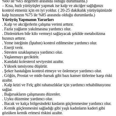
%60 ile %65 değerleri arasında olduğu durumlarda.)
– Kısa, hızlı yürüyüşler yapmak ise kalp ve akciğer sağlığınızı
kontrol etmeniz için en iyi yoldur. ( 20-25 dakikalık yürüyüşünüzde
kalp hızınızın %75 ile %85 arasında olduğu durumlarda.)
Yürüyüş Yapmanın Yararları
. Kalp ve akciğerlerin çalışma verimi arttırır.
. Fazla yağların yakılmasına yardımcı olur.
. Dinlenirken bile kilo vermeyi sağlayacak şekilde metabolizma
hızınızı arttırır.
. Yeme isteğinin (İştahın) kontrol edilmesine yardımcı olur.
. Enerji verir.
. Stresten uzaklaşmaya yardımcı olur.
. Yaşlanmayı geciktirir.
. Kandaki kolesterol seviyesini azaltır.
. Yüksek tansiyonu düşürür.
. Şeker hastalığını kontrol etmeye ve önlemeye yardımcı olur.
. Göğüs, Prostat ve mide-barsak gibi bazı kanser türlerine karşı riski
azaltır.
. Kalp krizi ve Felç gibi rahatsızlıklar için yardımcı rehabilitasyonu
sağlar.
. Bağırsakların çalışmasını düzenler.
. Uyku düzenine yardımcı olur.
. Bacak ve kalça bölgesindeki kasların güçlenmesine yardımcı olur.
. Kemik güçlenmesini sağladığı gibi yaşlı kadınların kaderi gibi
gözüken kemik erimesi riskini azaltır.