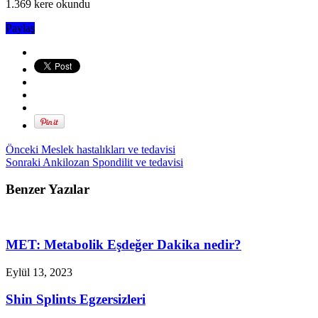
1.369 kere okundu
Paylaş
Önceki
Meslek hastalıkları ve tedavisi
Sonraki
Ankilozan Spondilit ve tedavisi
Benzer Yazılar
MET: Metabolik Eşdeğer Dakika nedir?
Eylül 13, 2023
Shin Splints Egzersizleri