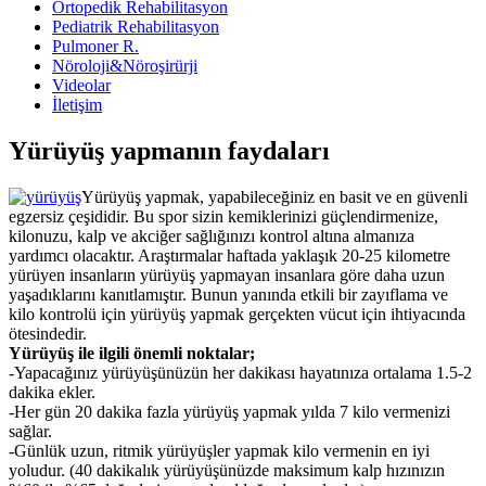
Ortopedik Rehabilitasyon
Pediatrik Rehabilitasyon
Pulmoner R.
Nöroloji&Nöroşirürji
Videolar
İletişim
Yürüyüş yapmanın faydaları
Yürüyüş yapmak, yapabileceğiniz en basit ve en güvenli
egzersiz çeşididir. Bu spor sizin kemiklerinizi güçlendirmenize,
kilonuzu, kalp ve akciğer sağlığınızı kontrol altına almanıza
yardımcı olacaktır. Araştırmalar haftada yaklaşık 20-25 kilometre
yürüyen insanların yürüyüş yapmayan insanlara göre daha uzun
yaşadıklarını kanıtlamıştır. Bunun yanında etkili bir zayıflama ve
kilo kontrolü için yürüyüş yapmak gerçekten vücut için ihtiyacında
ötesindedir.
Yürüyüş ile ilgili önemli noktalar;
-Yapacağınız yürüyüşünüzün her dakikası hayatınıza ortalama 1.5-2
dakika ekler.
-Her gün 20 dakika fazla yürüyüş yapmak yılda 7 kilo vermenizi
sağlar.
-Günlük uzun, ritmik yürüyüşler yapmak kilo vermenin en iyi
yoludur. (40 dakikalık yürüyüşünüzde maksimum kalp hızınızın