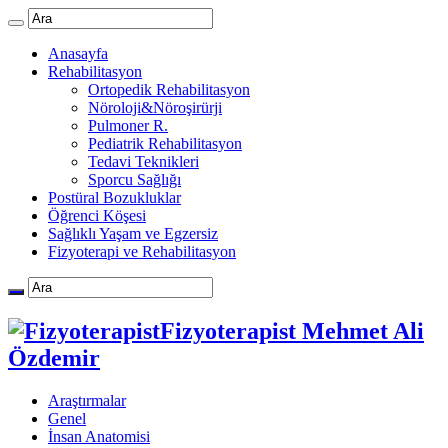
Anasayfa
Rehabilitasyon
Ortopedik Rehabilitasyon
Nöroloji&Nöroşirürji
Pulmoner R.
Pediatrik Rehabilitasyon
Tedavi Teknikleri
Sporcu Sağlığı
Postüral Bozukluklar
Öğrenci Köşesi
Sağlıklı Yaşam ve Egzersiz
Fizyoterapi ve Rehabilitasyon
Fizyoterapist Mehmet Ali
Özdemir
Araştırmalar
Genel
İnsan Anatomisi