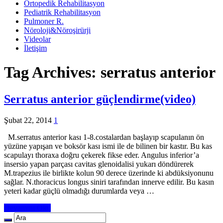
Ortopedik Rehabilitasyon
Pediatrik Rehabilitasyon
Pulmoner R.
Nöroloji&Nöroşirürji
Videolar
İletişim
Tag Archives:
serratus anterior
Serratus anterior güçlendirme(video)
Şubat 22, 2014
1
M.serratus anterior kası 1-8.costalardan başlayıp scapulanın ön
yüzüne yapışan ve boksör kası ismi ile de bilinen bir kastır. Bu kas
scapulayı thoraxa doğru çekerek fikse eder. Angulus inferior’a
insersio yapan parçası cavitas glenoidalisi yukarı döndürerek
M.trapezius ile birlikte kolun 90 derece üzerinde ki abdüksiyonunu
sağlar. N.thoracicus longus siniri tarafından innerve edilir. Bu kasın
yeteri kadar güçlü olmadığı durumlarda veya …
Devamını Oku