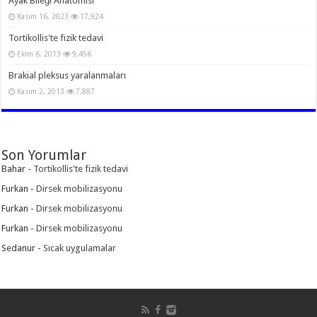
Ayak Bileği Anatomisi
Kasım 16, 2023
17,924
Tortikollis'te fizik tedavi
Ekim 6, 2013
9,456
Brakial pleksus yaralanmaları
Kasım 2, 2013
7,887
Son Yorumlar
Bahar
-
Tortikollis'te fizik tedavi
Furkan
-
Dirsek mobilizasyonu
Furkan
-
Dirsek mobilizasyonu
Furkan
-
Dirsek mobilizasyonu
Sedanur
-
Sıcak uygulamalar