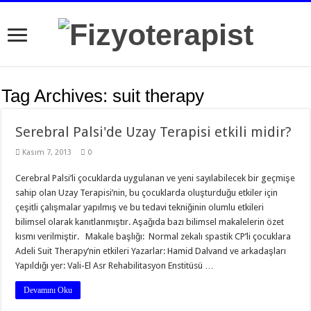
Tag Archives:
suit therapy
Serebral Palsi'de Uzay Terapisi etkili midir?
Kasım 7, 2013
0
Cerebral Palsi’li çocuklarda uygulanan ve yeni sayılabilecek bir geçmişe
sahip olan Uzay Terapisi’nin, bu çocuklarda oluşturduğu etkiler için
çeşitli çalışmalar yapılmış ve bu tedavi tekniğinin olumlu etkileri
bilimsel olarak kanıtlanmıştır. Aşağıda bazı bilimsel makalelerin özet
kısmı verilmiştir. Makale başlığı: Normal zekalı spastik CP’li çocuklara
Adeli Suit Therapy’nin etkileri Yazarlar: Hamid Dalvand ve arkadaşları
Yapıldığı yer: Vali-El Asr Rehabilitasyon Enstitüsü …
Devamını Oku