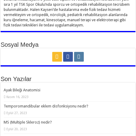
sıra 1 yıl TSK Spor Okulu’nda sporcu ve ortopedik rehabilitasyon tecrübem
bulunmaktadır. Halen Kayseri’de hastalarıma evde fizik tedavi hizmeti
vermekteyim ve ortopedik, nörolojik, pediatrik rehabilitasyon alanlarında
kuru iğneleme, hacamat, kinesotape, manuel terapi ve elektroterapi gibi
fizik tedavi teknikleri ile tedavi uygulamaktayım.
Sosyal Medya
Son Yazılar
Ayak Bileği Anatomisi
Kasım 16, 2023
Temporomandibular eklem disfonksiyonu nedir?
Eylül 27, 2023
MS (Multiple Skleroz) nedir?
Eylül 20, 2023