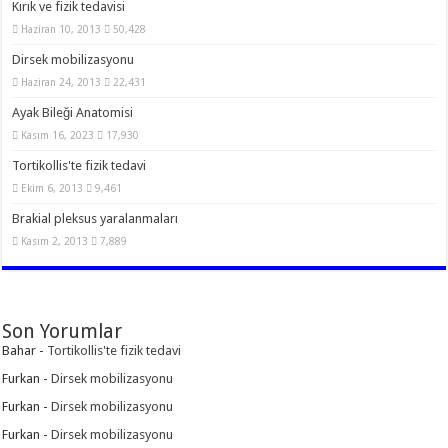
Kırık ve fizik tedavisi
Haziran 10, 2013
50,428
Dirsek mobilizasyonu
Haziran 24, 2013
22,431
Ayak Bileği Anatomisi
Kasım 16, 2023
17,930
Tortikollis'te fizik tedavi
Ekim 6, 2013
9,461
Brakial pleksus yaralanmaları
Kasım 2, 2013
7,889
Son Yorumlar
Bahar
-
Tortikollis'te fizik tedavi
Furkan
-
Dirsek mobilizasyonu
Furkan
-
Dirsek mobilizasyonu
Furkan
-
Dirsek mobilizasyonu