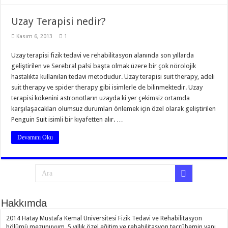
Uzay Terapisi nedir?
Kasım 6, 2013
1
Uzay terapisi fizik tedavi ve rehabilitasyon alanında son yıllarda
geliştirilen ve Serebral palsi başta olmak üzere bir çok nörolojik
hastalıkta kullanılan tedavi metodudur. Uzay terapisi suit therapy, adeli
suit therapy ve spider therapy gibi isimlerle de bilinmektedir. Uzay
terapisi kökenini astronotların uzayda ki yer çekimsiz ortamda
karşılaşacakları olumsuz durumları önlemek için özel olarak geliştirilen
Penguin Suit isimli bir kıyafetten alır. …
Devamını Oku
Hakkımda
2014 Hatay Mustafa Kemal Üniversitesi Fizik Tedavi ve Rehabilitasyon
bölümü mezunuyum. 5 yıllık özel eğitim ve rehabilitasyon tecrübemin yanı