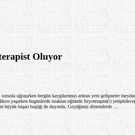
terapist Oluyor
rca sorunla uğraşırken hergün kaygılarımızı artıran yeni gelişmeler meyd
ehlikesi yaşarken bugünlerde uzaktan eğitimle fizyoterapist(!) yetiştiril
ğini büyük başarı başlığı ile duyurdu. Geçtiğimiz dönemlerde …