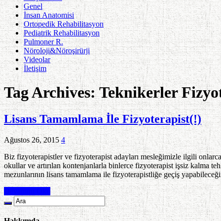
Genel
İnsan Anatomisi
Ortopedik Rehabilitasyon
Pediatrik Rehabilitasyon
Pulmoner R.
Nöroloji&Nöroşirürji
Videolar
İletişim
Tag Archives:
Teknikerler Fizyo
Lisans Tamamlama İle Fizyoterapist(!)
Ağustos 26, 2015
4
Biz fizyoterapistler ve fizyoterapist adayları mesleğimizle ilgili onla
okullar ve artırılan kontenjanlarla binlerce fizyoterapist işsiz kalma t
mezunlarının lisans tamamlama ile fizyoterapistliğe geçiş yapabilece
Devamını Oku
Hakkımda