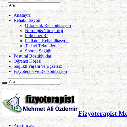
Anasayfa
Rehabilitasyon
Ortopedik Rehabilitasyon
Nöroloji&Nöroşirürji
Pulmoner R.
Pediatrik Rehabilitasyon
Tedavi Teknikleri
Sporcu Sağlığı
Postüral Bozukluklar
Öğrenci Köşesi
Sağlıklı Yaşam ve Egzersiz
Fizyoterapi ve Rehabilitasyon
Fizyoterapist M
Araştırmalar