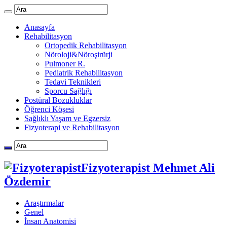
Anasayfa
Rehabilitasyon
Ortopedik Rehabilitasyon
Nöroloji&Nöroşirürji
Pulmoner R.
Pediatrik Rehabilitasyon
Tedavi Teknikleri
Sporcu Sağlığı
Postüral Bozukluklar
Öğrenci Köşesi
Sağlıklı Yaşam ve Egzersiz
Fizyoterapi ve Rehabilitasyon
Fizyoterapist Mehmet Ali
Özdemir
Araştırmalar
Genel
İnsan Anatomisi