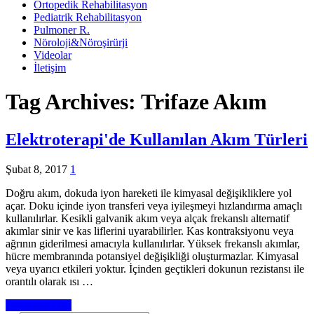
Ortopedik Rehabilitasyon
Pediatrik Rehabilitasyon
Pulmoner R.
Nöroloji&Nöroşirürji
Videolar
İletişim
Tag Archives:
Trifaze Akım
Elektroterapi'de Kullanılan Akım Türleri
Şubat 8, 2017
1
Doğru akım, dokuda iyon hareketi ile kimyasal değişikliklere yol
açar. Doku içinde iyon transferi veya iyileşmeyi hızlandırma amaçlı
kullanılırlar. Kesikli galvanik akım veya alçak frekanslı alternatif
akımlar sinir ve kas liflerini uyarabilirler. Kas kontraksiyonu veya
ağrının giderilmesi amacıyla kullanılırlar. Yüksek frekanslı akımlar,
hücre membranında potansiyel değişikliği oluşturmazlar. Kimyasal
veya uyarıcı etkileri yoktur. İçinden geçtikleri dokunun rezistansı ile
orantılı olarak ısı …
Devamını Oku