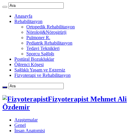
Anasayfa
Rehabilitasyon
Ortopedik Rehabilitasyon
Nöroloji&Nöroşirürji
Pulmoner R.
Pediatrik Rehabilitasyon
Tedavi Teknikleri
Sporcu Sağlığı
Postüral Bozukluklar
Öğrenci Köşesi
Sağlıklı Yaşam ve Egzersiz
Fizyoterapi ve Rehabilitasyon
Fizyoterapist Mehmet Ali
Özdemir
Araştırmalar
Genel
İnsan Anatomisi