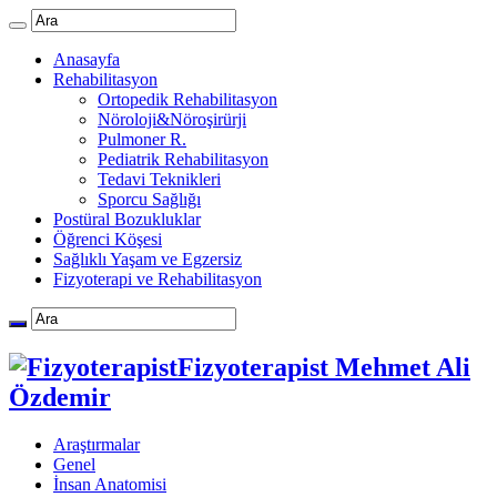
Anasayfa
Rehabilitasyon
Ortopedik Rehabilitasyon
Nöroloji&Nöroşirürji
Pulmoner R.
Pediatrik Rehabilitasyon
Tedavi Teknikleri
Sporcu Sağlığı
Postüral Bozukluklar
Öğrenci Köşesi
Sağlıklı Yaşam ve Egzersiz
Fizyoterapi ve Rehabilitasyon
Fizyoterapist Mehmet Ali
Özdemir
Araştırmalar
Genel
İnsan Anatomisi