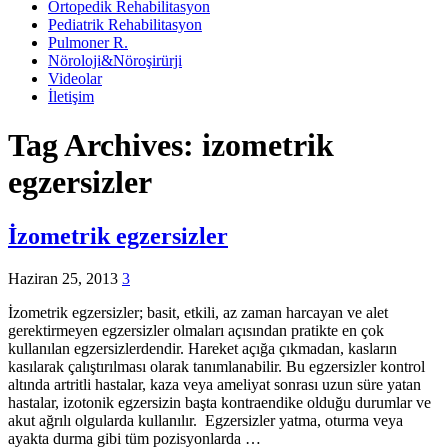
Ortopedik Rehabilitasyon
Pediatrik Rehabilitasyon
Pulmoner R.
Nöroloji&Nöroşirürji
Videolar
İletişim
Tag Archives:
izometrik
egzersizler
İzometrik egzersizler
Haziran 25, 2013
3
İzometrik egzersizler; basit, etkili, az zaman harcayan ve alet
gerektirmeyen egzersizler olmaları açısından pratikte en çok
kullanılan egzersizlerdendir. Hareket açığa çıkmadan, kasların
kasılarak çalıştırılması olarak tanımlanabilir. Bu egzersizler kontrol
altında artritli hastalar, kaza veya ameliyat sonrası uzun süre yatan
hastalar, izotonik egzersizin başta kontraendike olduğu durumlar ve
akut ağrılı olgularda kullanılır. Egzersizler yatma, oturma veya
ayakta durma gibi tüm pozisyonlarda …