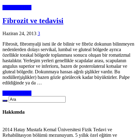
Devamını Oku
Fibrozit ve tedavisi
Haziran 24, 2013
3
Fibrosit, fibromyalji ismi ile de bilinir ve fibröz dokunun bilinmeyen
nedenlerden dolayı servikal, lumbal ve gluteal bölgede ayrıca
özellikle torakal bölgede toplanması sonucu oluşan bir romatizmal
hastalıktır. Yerleşim yerleri genellikle scapılalar arası, scapulanın
angulus superior ve inferioru, bazen de posterolateral kotsalar ve
gluteal bölgedir. Dokunmaya hassas ağrılı şişlikler vardır. Bu
nodüller(şişlikler) bazen gözle görülecek kadar büyüktürler. Palpe
edildiğinde ya da …
Devamını Oku
Hakkımda
2014 Hatay Mustafa Kemal Üniversitesi Fizik Tedavi ve
Rehabilitasyon bölümü mezunuyum. 5 yıllık özel eğitim ve