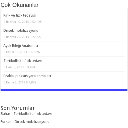
Çok Okunanlar
Kırık ve fizik tedavisi
Haziran 10, 2013
50,428
Dirsek mobilizasyonu
Haziran 24, 2013
22,427
Ayak Bileği Anatomisi
Kasım 16, 2023
17,926
Tortikollis'te fizik tedavi
Ekim 6, 2013
9,458
Brakial pleksus yaralanmaları
Kasım 2, 2013
7,888
Son Yorumlar
Bahar
-
Tortikollis'te fizik tedavi
Furkan
-
Dirsek mobilizasyonu