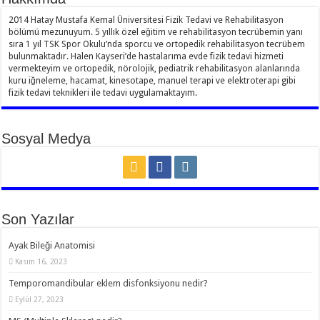
2014 Hatay Mustafa Kemal Üniversitesi Fizik Tedavi ve Rehabilitasyon
bölümü mezunuyum. 5 yıllık özel eğitim ve rehabilitasyon tecrübemin yanı
sıra 1 yıl TSK Spor Okulu’nda sporcu ve ortopedik rehabilitasyon tecrübem
bulunmaktadır. Halen Kayseri’de hastalarıma evde fizik tedavi hizmeti
vermekteyim ve ortopedik, nörolojik, pediatrik rehabilitasyon alanlarında
kuru iğneleme, hacamat, kinesotape, manuel terapi ve elektroterapi gibi
fizik tedavi teknikleri ile tedavi uygulamaktayım.
Sosyal Medya
Son Yazılar
Ayak Bileği Anatomisi
Kasım 16, 2023
Temporomandibular eklem disfonksiyonu nedir?
Eylül 27, 2023