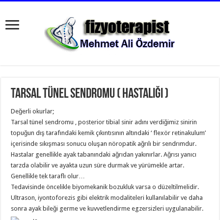
Tarsal Tünel Sendromu ( Hastalığı )
Değerli okurlar;
Tarsal tünel sendromu , posterior tibial sinir adını verdiğimiz sinirin
topuğun dış tarafındaki kemik çıkıntısının altındaki ‘ flexör retinakulum’
içerisinde sıkışması sonucu oluşan nöropatik ağrılı bir sendrımdur.
Hastalar genellikle ayak tabanındaki ağrıdan yakınırlar. Ağrısı yanıcı
tarzda olabilir ve ayakta uzun süre durmak ve yürümekle artar.
Genellikle tek taraflı olur…
Tedavisinde öncelikle biyomekanik bozukluk varsa o düzeltilmelidir.
Ultrason, iyontoforezis gibi elektrik modaliteleri kullanılabilir ve daha
sonra ayak bileği germe ve kuvvetlendirme egzersizleri uygulanabilir.