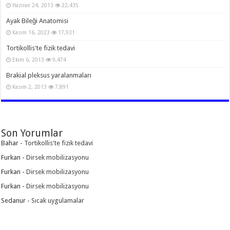
Haziran 24, 2013
22,435
Ayak Bileği Anatomisi
Kasım 16, 2023
17,931
Tortikollis'te fizik tedavi
Ekim 6, 2013
9,474
Brakial pleksus yaralanmaları
Kasım 2, 2013
7,891
Son Yorumlar
Bahar
-
Tortikollis'te fizik tedavi
Furkan
-
Dirsek mobilizasyonu
Furkan
-
Dirsek mobilizasyonu
Furkan
-
Dirsek mobilizasyonu
Sedanur
-
Sıcak uygulamalar