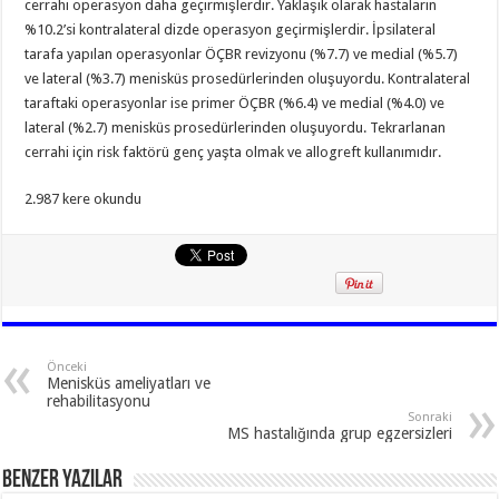
cerrahi operasyon daha geçirmişlerdir. Yaklaşık olarak hastaların
%10.2’si kontralateral dizde operasyon geçirmişlerdir. İpsilateral
tarafa yapılan operasyonlar ÖÇBR revizyonu (%7.7) ve medial (%5.7)
ve lateral (%3.7) menisküs prosedürlerinden oluşuyordu. Kontralateral
taraftaki operasyonlar ise primer ÖÇBR (%6.4) ve medial (%4.0) ve
lateral (%2.7) menisküs prosedürlerinden oluşuyordu. Tekrarlanan
cerrahi için risk faktörü genç yaşta olmak ve allogreft kullanımıdır.
2.987 kere okundu
Önceki
Menisküs ameliyatları ve
rehabilitasyonu
Sonraki
MS hastalığında grup egzersizleri
Benzer Yazılar